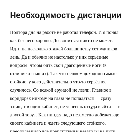
Про
спорт-
Необходимость дистанции
режим
и
обновления
Полтора дня на работе не работал телефон. И я понял,
Хуавей
как без него хорошо. Дозвониться никто не может.
Идти на несколько этажей большинству сотрудников
лень. Да и обычно не настолько у них серьёзные
вопросы, чтобы бить свои драгоценные ноги (в
отличие от наших). Так что пешком доходили самые
стойкие, у кого действительно что-то серьёзное
случилось. Со всякой ерундой не лезли. Главное в
коридорах никому на глаза не попадаться — сразу
затащат в один кабинет, не успеешь оттуда выйти — в
другой зовут. Как ниндзя надо незаметно добежать до
своего кабинета и ждать следующего стойкого,
преодолевшего все препятствия и невзгоды на пути.