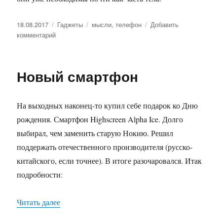
Опубликовано
18.08.2017
Рубрики
Гаджеты
Метки
мысли
,
телефон
Добавить
комментарий
к
записи
Гаджетозависимость
Новый смартфон
На выходных наконец-то купил себе подарок ко Дню
рождения. Смартфон Highscreen Alpha Ice. Долго
выбирал, чем заменить старую Нокию. Решил
поддержать отечественного производителя (русско-
китайского, если точнее). В итоге разочаровался. Итак
подробности:
Читать далее
«Новый смартфон»