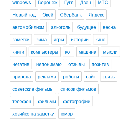
windows
Воронеж
Гугл
Дзен
МТС
Новый год
Окей
Сбербанк
Яндекс
автомобилизм
алкоголь
будущее
весна
заметки
зима
игры
истории
кино
книги
компьютеры
кот
машина
мысли
негатив
непонимаю
отзывы
позитив
природа
реклама
роботы
сайт
связь
советские фильмы
список фильмов
телефон
фильмы
фотографии
хозяйке на заметку
юмор