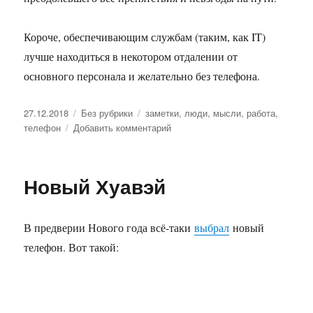
Короче, обеспечивающим службам (таким, как IT)
лучше находиться в некотором отдалении от
основного персонала и желательно без телефона.
Опубликовано
27.12.2018
Рубрики
Без рубрики
Метки
заметки
,
люди
,
мысли
,
работа
,
телефон
Добавить комментарий
к
записи
Необходимость
дистанции
Новый Хуавэй
В предверии Нового года всё-таки
выбрал
новый
телефон. Вот такой: