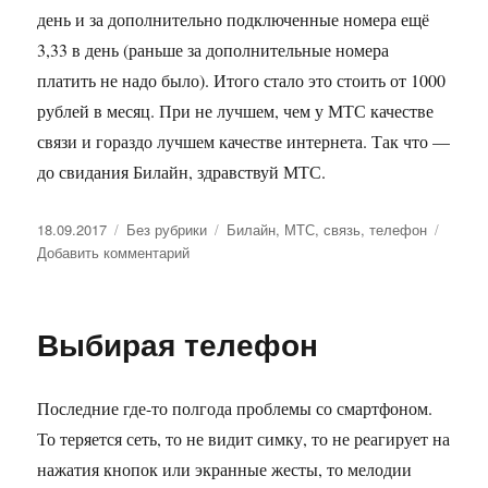
день и за дополнительно подключенные номера ещё
3,33 в день (раньше за дополнительные номера
платить не надо было). Итого стало это стоить от 1000
рублей в месяц. При не лучшем, чем у МТС качестве
связи и гораздо лучшем качестве интернета. Так что —
до свидания Билайн, здравствуй МТС.
Опубликовано
18.09.2017
Рубрики
Без рубрики
Метки
Билайн
,
МТС
,
связь
,
телефон
Добавить комментарий
к
записи
Снова
здравствуй,
Выбирая телефон
МТС,
я
к
Последние где-то полгода проблемы со смартфоном.
тебе
вернулся
То теряется сеть, то не видит симку, то не реагирует на
нажатия кнопок или экранные жесты, то мелодии