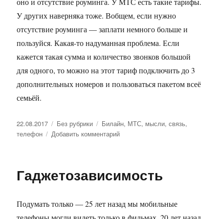
оно и отсутствие роуминга. У МТС есть такие тарифы.
У других наверняка тоже. Вобщем, если нужно
отсутствие роуминга — заплати немного больше и
пользуйся. Какая-то надуманная проблема. Если
кажется такая сумма и количество звонков большой
для одного, то можно на этот тариф подключить до 3
дополнительных номеров и пользоваться пакетом всеё
семьёй.
Опубликовано
22.08.2017
Рубрики
Без рубрики
Метки
Билайн
,
МТС
,
мысли
,
связь
,
телефон
Добавить комментарий
к
записи
Сотовая
связь
Гаджетозависимость
Подумать только — 25 лет назад мы мобильные
телефоны могли видеть только в фильмах, 20 лет назад