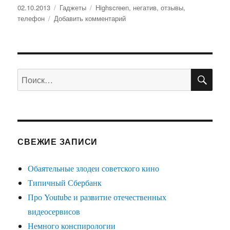
Опубликовано
02.10.2013
Рубрики
Гаджеты
Метки
Highscreen
,
негатив
,
отзывы
,
телефон
Добавить комментарий
к
записи
Новый
смартфон
ПО
Искать:
СВЕЖИЕ ЗАПИСИ
Обаятельные злодеи советского кино
Типичный Сбербанк
Про Youtube и развитие отечественных
видеосервисов
Немного конспирологии