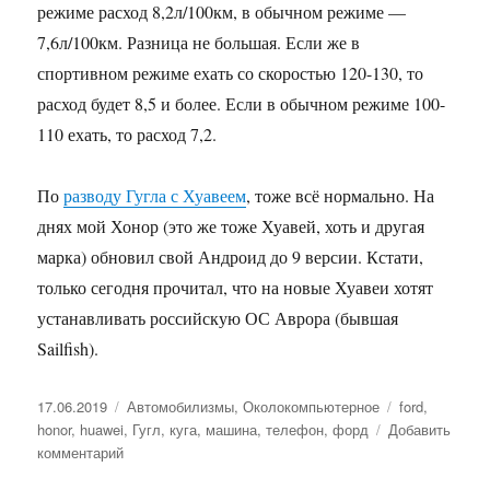
режиме расход 8,2л/100км, в обычном режиме —
7,6л/100км. Разница не большая. Если же в
спортивном режиме ехать со скоростью 120-130, то
расход будет 8,5 и более. Если в обычном режиме 100-
110 ехать, то расход 7,2.
По
разводу Гугла с Хуавеем
, тоже всё нормально. На
днях мой Хонор (это же тоже Хуавей, хоть и другая
марка) обновил свой Андроид до 9 версии. Кстати,
только сегодня прочитал, что на новые Хуавеи хотят
устанавливать российскую ОС Аврора (бывшая
Sailfish).
Опубликовано
17.06.2019
Рубрики
Автомобилизмы
,
Околокомпьютерное
Метки
ford
,
honor
,
huawei
,
Гугл
,
куга
,
машина
,
телефон
,
форд
Добавить
комментарий
к
записи