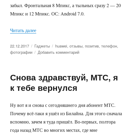
забыл. Фронтальная 8 Мпикс, а тыльных сразу 2 — 20
Мпикс и 12 Мпикс. ОС: Android 7.0.
Читать далее
«Новый Хуавэй»
Опубликовано
22.12.2017
Рубрики
Гаджеты
Метки
huawei
,
отзывы
,
позитив
,
телефон
,
фотографии
Добавить комментарий
к
записи
Новый
Хуавэй
Снова здравствуй, МТС, я
к тебе вернулся
Ну вот я и снова с сегодняшнего дня абонент МТС.
Почему всё-таки я ушёл из Билайна. Для этого сначала
вспомню, зачем я туда пришёл. Во-первых, полтора
года назад МТС во многих местах, где мне