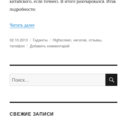
китайского, если точнее). В итоге разочаровался. Итак
подробности:
Читать далее
«Новый смартфон»
Опубликовано
02.10.2013
Рубрики
Гаджеты
Метки
Highscreen
,
негатив
,
отзывы
,
телефон
Добавить комментарий
к
записи
Новый
смартфон
ПО
Искать:
СВЕЖИЕ ЗАПИСИ