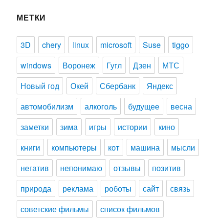
МЕТКИ
3D
chery
linux
microsoft
Suse
tiggo
windows
Воронеж
Гугл
Дзен
МТС
Новый год
Окей
Сбербанк
Яндекс
автомобилизм
алкоголь
будущее
весна
заметки
зима
игры
истории
кино
книги
компьютеры
кот
машина
мысли
негатив
непонимаю
отзывы
позитив
природа
реклама
роботы
сайт
связь
советские фильмы
список фильмов