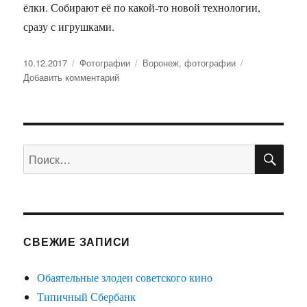
ёлки. Собирают её по какой-то новой технологии,
сразу с игрушками.
Опубликовано
10.12.2017
Рубрики
Фотографии
Метки
Воронеж
,
фотографии
Добавить комментарий
к
записи
Здравствуй,
ёлка
—
ПО
новый
Искать:
год!
СВЕЖИЕ ЗАПИСИ
Обаятельные злодеи советского кино
Типичный Сбербанк