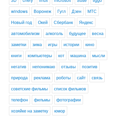
3D
chery
linux
microsoft
Suse
tiggo
windows
Воронеж
Гугл
Дзен
МТС
Новый год
Окей
Сбербанк
Яндекс
автомобилизм
алкоголь
будущее
весна
заметки
зима
игры
истории
кино
книги
компьютеры
кот
машина
мысли
негатив
непонимаю
отзывы
позитив
природа
реклама
роботы
сайт
связь
советские фильмы
список фильмов
телефон
фильмы
фотографии
хозяйке на заметку
юмор