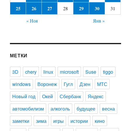
25
26
27
29
30
28
31
« Ноя
Янв »
МЕТКИ
3D
chery
linux
microsoft
Suse
tiggo
windows
Воронеж
Гугл
Дзен
МТС
Новый год
Окей
Сбербанк
Яндекс
автомобилизм
алкоголь
будущее
весна
заметки
зима
игры
истории
кино