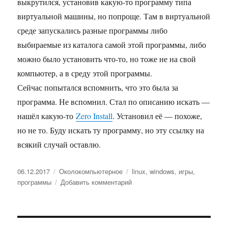
выкрутился, установив какую-то программу типа
виртуальной машины, но попроще. Там в виртуальной
среде запускались разные программы либо
выбираемые из каталога самой этой программы, либо
можно было установить что-то, но тоже не на свой
компьютер, а в среду этой программы.
Сейчас попытался вспомнить, что это была за
программа. Не вспомнил. Стал по описанию искать —
нашёл какую-то
Zero Install
. Установил её — похоже,
но не то. Буду искать ту программу, но эту ссылку на
всякий случай оставлю.
Опубликовано
06.12.2017
Рубрики
Околокомпьютерное
Метки
linux
,
windows
,
игры
,
программы
Добавить комментарий
к
записи
Запуск
без
установки