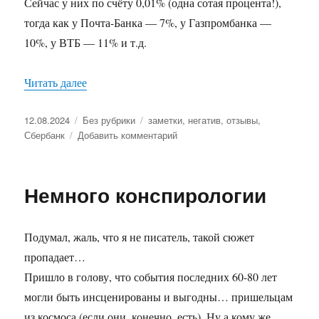
Сейчас у них по счёту 0,01% (одна сотая процента!),
тогда как у Почта-Банка — 7%, у Газпромбанка —
10%, у ВТБ — 11% и т.д.
Читать далее
«Типичный Сбербанк»
Опубликовано
12.08.2024
Рубрики
Без рубрики
Метки
заметки
,
негатив
,
отзывы
,
Сбербанк
Добавить комментарий
к
записи
Типичный
Сбербанк
Немного конспирологии
Подумал, жаль, что я не писатель, такой сюжет
пропадает…
Пришло в голову, что события последних 60-80 лет
могли быть инсценированы и выгодны… пришельцам
из космоса (если они, конечно, есть). Ну а кому же