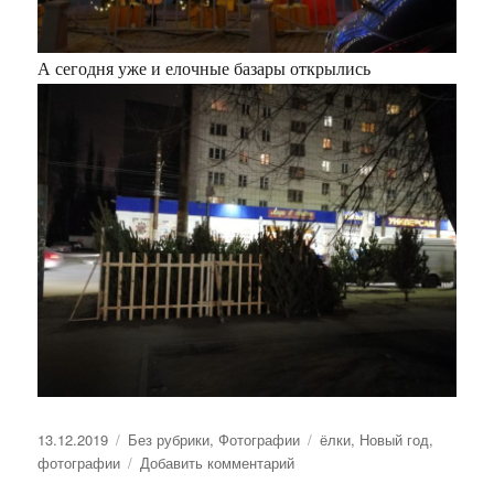
А сегодня уже и елочные базары открылись
Опубликовано
13.12.2019
Рубрики
Без рубрики
,
Фотографии
Метки
ёлки
,
Новый год
,
фотографии
Добавить комментарий
к
записи