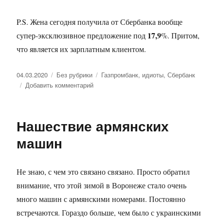
P.S. Жена сегодня получила от Сбербанка вообще
17,9
супер-эксклюзивное предложение под
%. Притом,
что является их зарплатным клиентом.
Опубликовано
04.03.2020
Рубрики
Без рубрики
Метки
Газпромбанк
,
идиоты
,
Сбербанк
Добавить комментарий
к
записи
Сбербанк
такой
Нашествие армянских
Сбербанк…
машин
Не знаю, с чем это связано связано. Просто обратил
внимание, что этой зимой в Воронеже стало очень
много машин с армянскими номерами. Постоянно
встречаются. Гораздо больше, чем было с украинскими