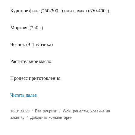
Куриное филе (250-300 г) или грудка (350-400г)
Морковь (250 г)
Чеснок (3-4 зубчика)
Растительное масло
Процесс приготовления:
Читать далее
«Рецепт WOKа»
Опубликовано
16.01.2020
Рубрики
Без рубрики
Метки
Wok
,
рецепты
,
хозяйке на
заметку
Добавить комментарий
к
записи
Рецепт