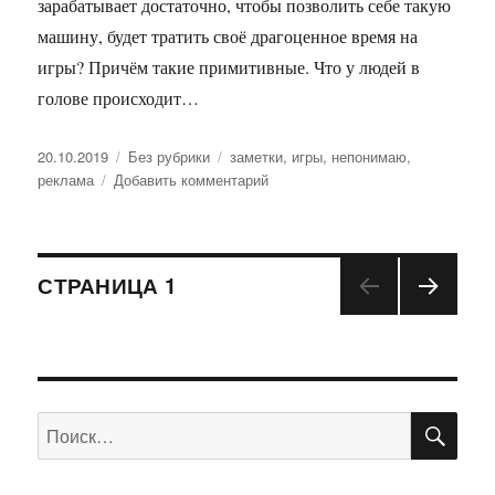
зарабатывает достаточно, чтобы позволить себе такую
машину, будет тратить своё драгоценное время на
игры? Причём такие примитивные. Что у людей в
голове происходит…
Опубликовано
20.10.2019
Рубрики
Без рубрики
Метки
заметки
,
игры
,
непонимаю
,
реклама
Добавить комментарий
к
записи
Кому
это
Навигация
они?
СТРАНИЦА
1
СЛЕД
по
УЮЩ
АЯ
записям
СТРА
НИЦ
ПО
Искать:
А