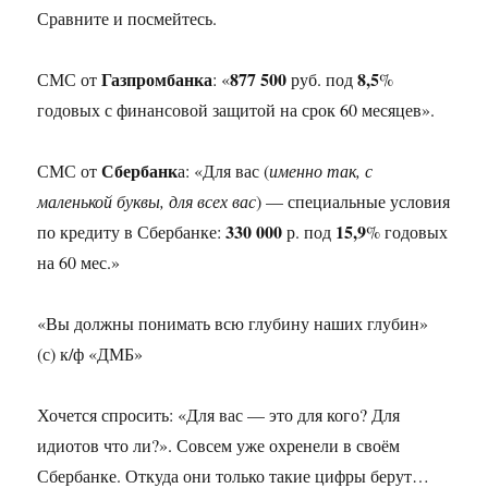
Сравните и посмейтесь.
Газпромбанка
877 500
8,5
СМС от
: «
руб. под
%
годовых с финансовой защитой на срок 60 месяцев».
Сбербанк
СМС от
а: «Для вас (
именно так, с
маленькой буквы, для всех вас
) — специальные условия
330 000
15,9
по кредиту в Сбербанке:
р. под
% годовых
на 60 мес.»
«Вы должны понимать всю глубину наших глубин»
(с) к/ф «ДМБ»
Хочется спросить: «Для вас — это для кого? Для
идиотов что ли?». Совсем уже охренели в своём
Сбербанке. Откуда они только такие цифры берут…