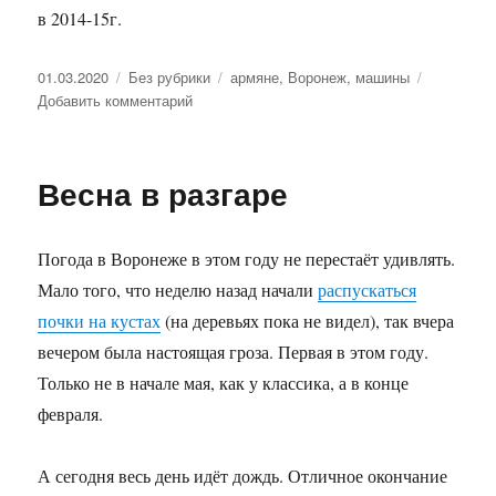
в 2014-15г.
Опубликовано
01.03.2020
Рубрики
Без рубрики
Метки
армяне
,
Воронеж
,
машины
Добавить комментарий
к
записи
Нашествие
армянских
Весна в разгаре
машин
Погода в Воронеже в этом году не перестаёт удивлять.
Мало того, что неделю назад начали
распускаться
почки на кустах
(на деревьях пока не видел), так вчера
вечером была настоящая гроза. Первая в этом году.
Только не в начале мая, как у классика, а в конце
февраля.
А сегодня весь день идёт дождь. Отличное окончание