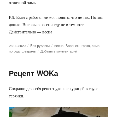
отличной зимы.
P.S. Ехал с работы, не мог понять, что не так. Потом
дошло. Впервые с осени еду не в темноте.
Действительно — весна!
Опубликовано
28.02.2020
Рубрики
Без рубрики
Метки
весна
,
Воронеж
,
гроза
,
зима
,
погода
,
февраль
Добавить комментарий
к
записи
Весна
в
Рецепт WOKа
разгаре
Сохраню для себя рецепт удона с курицей в соусе
теряики.