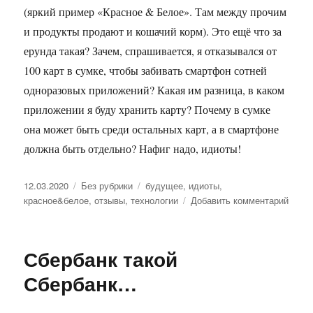
(яркий пример «Красное & Белое». Там между прочим
и продукты продают и кошачий корм). Это ещё что за
ерунда такая? Зачем, спрашивается, я отказывался от
100 карт в сумке, чтобы забивать смартфон сотней
одноразовых приложений? Какая им разница, в каком
приложении я буду хранить карту? Почему в сумке
она может быть среди остальных карт, а в смартфоне
должна быть отдельно? Нафиг надо, идиоты!
Опубликовано
12.03.2020
Рубрики
Без рубрики
Метки
будущее
,
идиоты
,
красное&белое
,
отзывы
,
технологии
Добавить комментарий
к
запис
Про
элек
Сбербанк такой
диск
карт
Сбербанк…