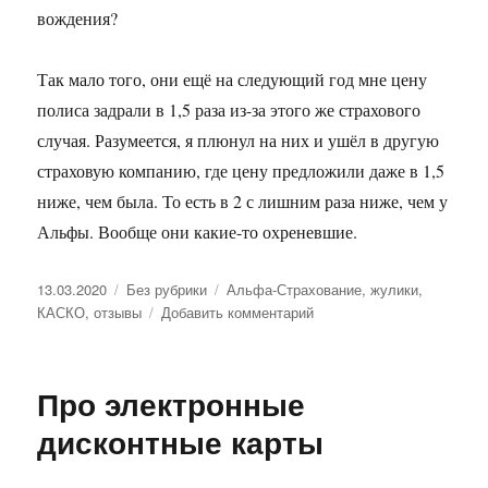
вождения?
Так мало того, они ещё на следующий год мне цену
полиса задрали в 1,5 раза из-за этого же страхового
случая. Разумеется, я плюнул на них и ушёл в другую
страховую компанию, где цену предложили даже в 1,5
ниже, чем была. То есть в 2 с лишним раза ниже, чем у
Альфы. Вообще они какие-то охреневшие.
Опубликовано
13.03.2020
Рубрики
Без рубрики
Метки
Альфа-Страхование
,
жулики
,
КАСКО
,
отзывы
Добавить комментарий
к
записи
Везде
обман
Про электронные
дисконтные карты