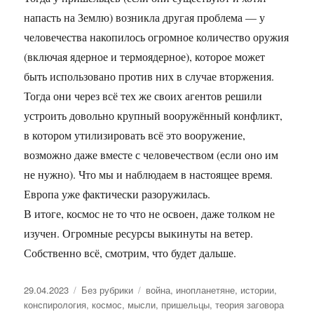
напасть на Землю) возникла другая проблема — у
человечества накопилось огромное количество оружия
(включая ядерное и термоядерное), которое может
быть использовано против них в случае вторжения.
Тогда они через всё тех же своих агентов решили
устроить довольно крупный вооружённый конфликт,
в котором утилизировать всё это вооружение,
возможно даже вместе с человечеством (если оно им
не нужно). Что мы и наблюдаем в настоящее время.
Европа уже фактически разоружилась.
В итоге, космос не то что не освоен, даже толком не
изучен. Огромные ресурсы выкинуты на ветер.
Собственно всё, смотрим, что будет дальше.
Опубликовано
29.04.2023
Рубрики
Без рубрики
Метки
война
,
инопланетяне
,
истории
,
конспирология
,
космос
,
мысли
,
пришельцы
,
теория заговора