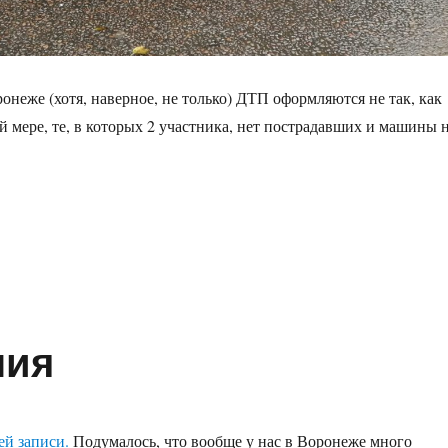
онеже (хотя, наверное, не только) ДТП оформляются не так, как
й мере, те, в которых 2 участника, нет пострадавших и машины 
мление ДТП по-новому»
ния
ей записи.
Подумалось, что вообще у нас в Воронеже много