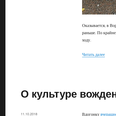
Оказывается, в Вор
раньше. По крайне
ходу.
Читать далее
«Офор
О культуре вожде
Опубликовано
11.10.2018
Вдогонку
вчерашн