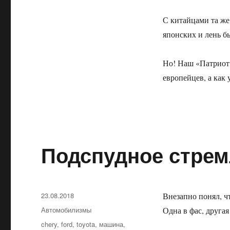
С китайцами та же
японских и лень бы
Но! Наш «Патриот»
европейцев, а как 
Подспудное стре
Опубликовано
23.08.2018
Внезапно понял, ч
Рубрики
Автомобилизмы
Одна в фас, другая
Метки
chery
,
ford
,
toyota
,
машина
,