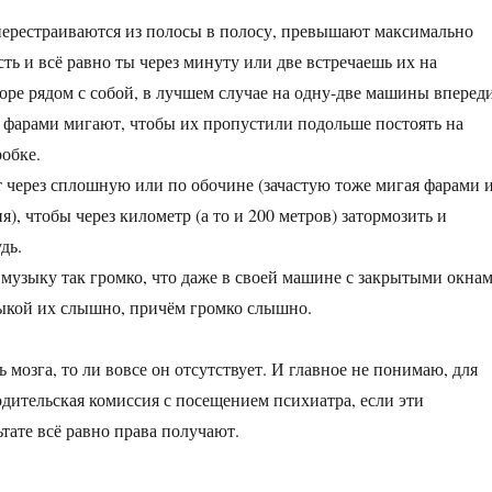
 перестраиваются из полосы в полосу, превышают максимально
ть и всё равно ты через минуту или две встречаешь их на
ре рядом с собой, в лучшем случае на одну-две машины впереди
 фарами мигают, чтобы их пропустили подольше постоять на
робке.
т через сплошную или по обочине (зачастую тоже мигая фарами 
), чтобы через километр (а то и 200 метров) затормозить и
дь.
музыку так громко, что даже в своей машине с закрытыми окна
ыкой их слышно, причём громко слышно.
ь мозга, то ли вовсе он отсутствует. И главное не понимаю, для
одительская комиссия с посещением психиатра, если эти
тате всё равно права получают.