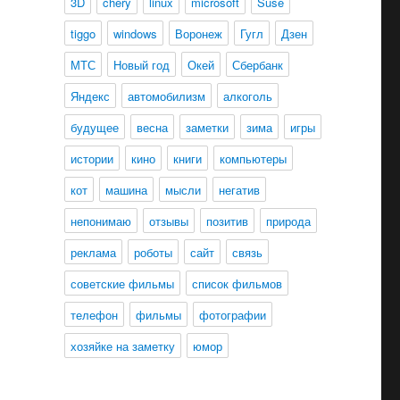
3D
chery
linux
microsoft
Suse
tiggo
windows
Воронеж
Гугл
Дзен
МТС
Новый год
Окей
Сбербанк
Яндекс
автомобилизм
алкоголь
будущее
весна
заметки
зима
игры
истории
кино
книги
компьютеры
кот
машина
мысли
негатив
непонимаю
отзывы
позитив
природа
реклама
роботы
сайт
связь
советские фильмы
список фильмов
телефон
фильмы
фотографии
хозяйке на заметку
юмор