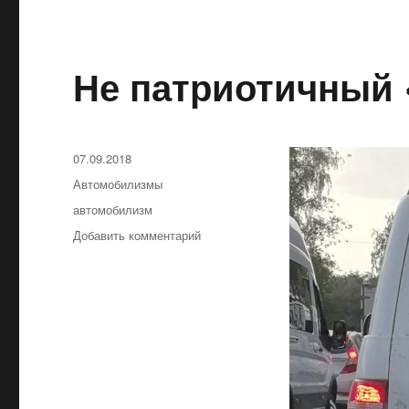
Не патриотичный 
Опубликовано
07.09.2018
Рубрики
Автомобилизмы
Метки
автомобилизм
Добавить комментарий
к
записи
Не
патриотичный
«Патриот»