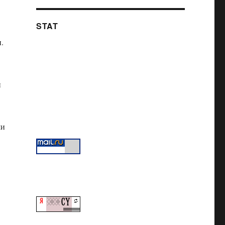
STAT
.
и
ми