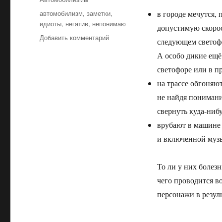
Метки
автомобилизм
,
заметки
,
в городе мечутся,
идиоты
,
негатив
,
непонимаю
допустимую скорос
Добавить комментарий
к
следующем светофо
записи
А особо дикие ещё
Не
понимаю:
светофоре или в п
Городские
на трассе обгоняю
сумасшедшие
не найдя понимания
свернуть куда-нибу
врубают в машине 
и включенной муз
То ли у них болезн
чего проводится в
персонажи в резуль