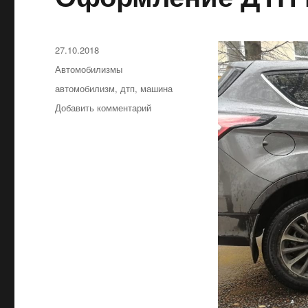
Опубликовано
27.10.2018
Рубрики
Автомобилизмы
Метки
автомобилизм
,
дтп
,
машина
Добавить комментарий
к
записи
Оформление
ДТП
по-
новому