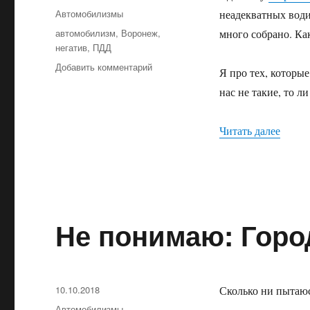
Рубрики
Автомобилизмы
неадекватных водит
Метки
автомобилизм
,
Воронеж
,
много собрано. Ка
негатив
,
ПДД
Добавить комментарий
к
Я про тех, которые
записи
нас не такие, то л
О
культуре
вождения
Читать далее
«О ку
Не понимаю: Гор
Опубликовано
10.10.2018
Сколько ни пытаюс
Рубрики
Автомобилизмы