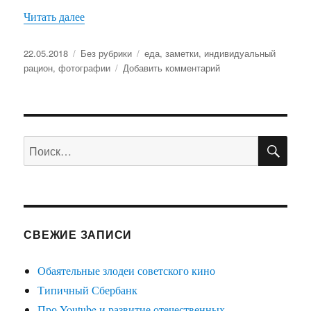
Читать далее
«Корм для мужчин»
Опубликовано
22.05.2018
Рубрики
Без рубрики
Метки
еда
,
заметки
,
индивидуальный
рацион
,
фотографии
Добавить комментарий
к
записи
Корм
для
мужчин
ПО
Искать:
СВЕЖИЕ ЗАПИСИ
Обаятельные злодеи советского кино
Типичный Сбербанк
Про Youtube и развитие отечественных