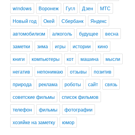
windows
Воронеж
Гугл
Дзен
МТС
Новый год
Окей
Сбербанк
Яндекс
автомобилизм
алкоголь
будущее
весна
заметки
зима
игры
истории
кино
книги
компьютеры
кот
машина
мысли
негатив
непонимаю
отзывы
позитив
природа
реклама
роботы
сайт
связь
советские фильмы
список фильмов
телефон
фильмы
фотографии
хозяйке на заметку
юмор