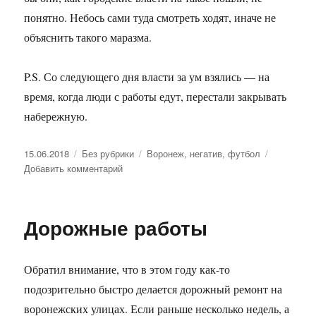
понятно. Небось сами туда смотреть ходят, иначе не
объяснить такого маразма.
P.S. Со следующего дня власти за ум взялись — на
время, когда люди с работы едут, перестали закрывать
набережную.
Опубликовано
15.06.2018
Рубрики
Без рубрики
Метки
Воронеж
,
негатив
,
футбол
Добавить комментарий
к
записи
Футбольное
Дорожные работы
Обратил внимание, что в этом году как-то
подозрительно быстро делается дорожный ремонт на
воронежских улицах. Если раньше несколько недель, а