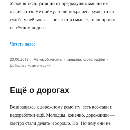
Условия эксплуатации от предыдущих машин не
отличаются. Не пойму, то ли покрашена хуже, то ли
судьба у неё такая — не везёт в смысле, то ли просто
на тёмном виднее.
Читать далее
«Из чего только делают эти машины…»
Опубликовано
23.06.2018
Рубрики
Автомобилизмы
Метки
машина
,
фотографии
Добавить комментарий
к
записи
Из
чего
Ещё о дорогах
только
делают
эти
Возвращаясь к дорожному ремонту, есть всё-таки и
машины…
недоработки ещё. Молодцы, конечно, дорожники —
быстро стали делать и хорошо. Но! Почему они не