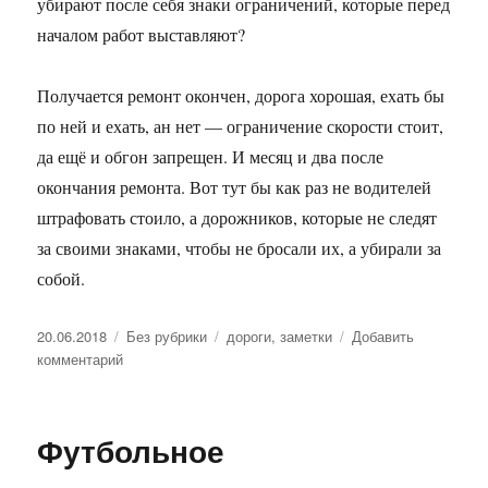
убирают после себя знаки ограничений, которые перед
началом работ выставляют?
Получается ремонт окончен, дорога хорошая, ехать бы
по ней и ехать, ан нет — ограничение скорости стоит,
да ещё и обгон запрещен. И месяц и два после
окончания ремонта. Вот тут бы как раз не водителей
штрафовать стоило, а дорожников, которые не следят
за своими знаками, чтобы не бросали их, а убирали за
собой.
Опубликовано
20.06.2018
Рубрики
Без рубрики
Метки
дороги
,
заметки
Добавить
комментарий
к
записи
Ещё
о
Футбольное
дорогах