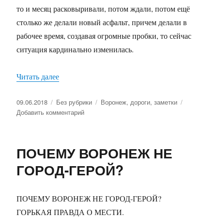
то и месяц расковыривали, потом ждали, потом ещё
столько же делали новый асфальт, причем делали в
рабочее время, создавая огромные пробки, то сейчас
ситуация кардинально изменилась.
Читать далее
«Дорожные работы»
Опубликовано
09.06.2018
Рубрики
Без рубрики
Метки
Воронеж
,
дороги
,
заметки
Добавить комментарий
к
записи
Дорожные
работы
ПОЧЕМУ ВОРОНЕЖ НЕ
ГОРОД-ГЕРОЙ?
ПОЧЕМУ ВОРОНЕЖ НЕ ГОРОД-ГЕРОЙ?
ГОРЬКАЯ ПРАВДА О МЕСТИ.