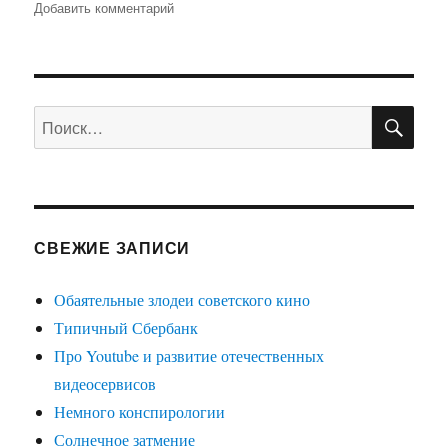
Добавить комментарий
к
записи
ПОЧЕМУ
ВОРОНЕЖ
НЕ
ПО
ГОРОД-
Искать:
ГЕРОЙ?
СВЕЖИЕ ЗАПИСИ
Обаятельные злодеи советского кино
Типичный Сбербанк
Про Youtube и развитие отечественных
видеосервисов
Немного конспирологии
Солнечное затмение