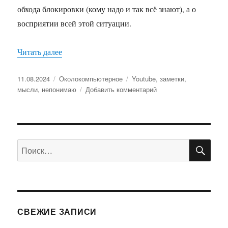
обхода блокировки (кому надо и так всё знают), а о
восприятии всей этой ситуации.
Читать далее
«Про Youtube и развитие отечественных видео
Опубликовано
11.08.2024
Рубрики
Околокомпьютерное
Метки
Youtube
,
заметки
,
мысли
,
непонимаю
Добавить комментарий
к
записи
Про
Youtube
и
ПО
развитие
Искать:
отечественных
видеосервисов
СВЕЖИЕ ЗАПИСИ