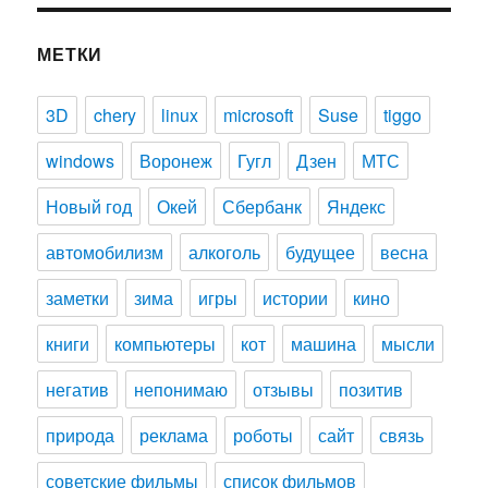
МЕТКИ
3D
chery
linux
microsoft
Suse
tiggo
windows
Воронеж
Гугл
Дзен
МТС
Новый год
Окей
Сбербанк
Яндекс
автомобилизм
алкоголь
будущее
весна
заметки
зима
игры
истории
кино
книги
компьютеры
кот
машина
мысли
негатив
непонимаю
отзывы
позитив
природа
реклама
роботы
сайт
связь
советские фильмы
список фильмов