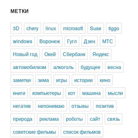
МЕТКИ
3D
chery
linux
microsoft
Suse
tiggo
windows
Воронеж
Гугл
Дзен
МТС
Новый год
Окей
Сбербанк
Яндекс
автомобилизм
алкоголь
будущее
весна
заметки
зима
игры
истории
кино
книги
компьютеры
кот
машина
мысли
негатив
непонимаю
отзывы
позитив
природа
реклама
роботы
сайт
связь
советские фильмы
список фильмов