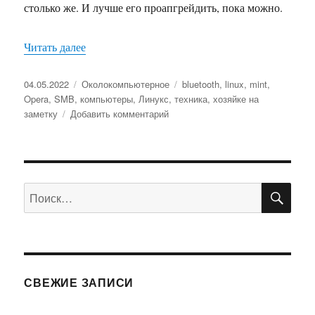
столько же. И лучше его проапгрейдить, пока можно.
Читать далее
«О настройке Linux Mint после установки»
Опубликовано
04.05.2022
Рубрики
Околокомпьютерное
Метки
bluetooth
,
linux
,
mint
,
Opera
,
SMB
,
компьютеры
,
Линукс
,
техника
,
хозяйке на
заметку
Добавить комментарий
к
записи
О
настройке
Linux
ПО
Mint
Искать:
после
установки
СВЕЖИЕ ЗАПИСИ