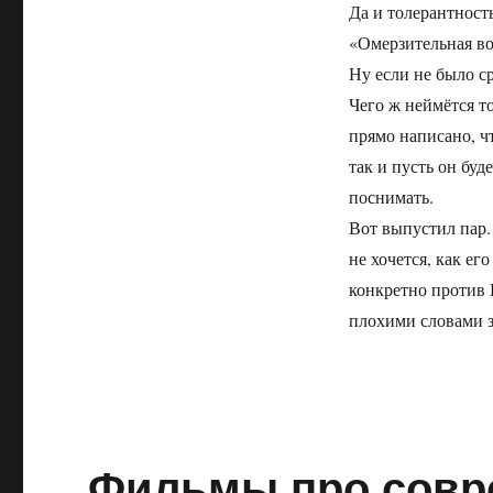
башня
Да и толерантност
«Омерзительная во
Ну если не было ср
Чего ж неймётся то
прямо написано, ч
так и пусть он буд
поснимать.
Вот выпустил пар.
не хочется, как е
конкретно против
плохими словами з
Фильмы про совр