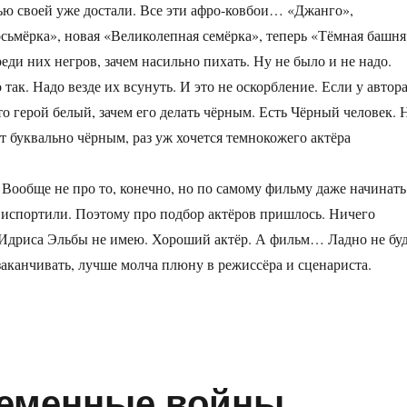
ью своей уже достали. Все эти афро-ковбои… «Джанго»,
сьмёрка», новая «Великолепная семёрка», теперь «Тёмная башня
еди них негров, зачем насильно пихать. Ну не было и не надо.
 так. Надо везде их всунуть. И это не оскорбление. Если у автор
то герой белый, зачем его делать чёрным. Есть Чёрный человек. 
ет буквально чёрным, раз уж хочется темнокожего актёра
 Вообще не про то, конечно, но по самому фильму даже начинать
го испортили. Поэтому про подбор актёров пришлось. Ничего
 Идриса Эльбы не имею. Хороший актёр. А фильм… Ладно не бу
аканчивать, лучше молча плюну в режиссёра и сценариста.
еменные войны