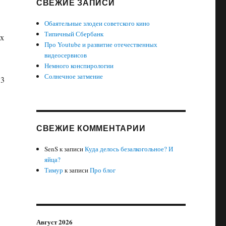
СВЕЖИЕ ЗАПИСИ
Обаятельные злодеи советского кино
Типичный Сбербанк
ых
Про Youtube и развитие отечественных
видеосервисов
Немного конспирологии
Солнечное затмение
 3
СВЕЖИЕ КОММЕНТАРИИ
SenS
к записи
Куда делось безалкогольное? И
яйца?
Тимур
к записи
Про блог
Август 2026