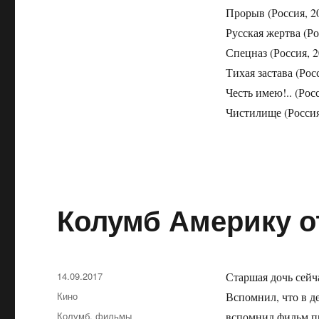
Прорыв (Россия, 2
Русская жертва (Ро
Спецназ (Россия, 2
Тихая застава (Рос
Честь имею!.. (Рос
Чистилище (Россия
Колумб Америку 
Опубликовано
14.09.2017
Старшая дочь сейч
Рубрики
Кино
Вспомнил, что в д
Метки
Колумб
,
фильмы
вспомнил фильм п