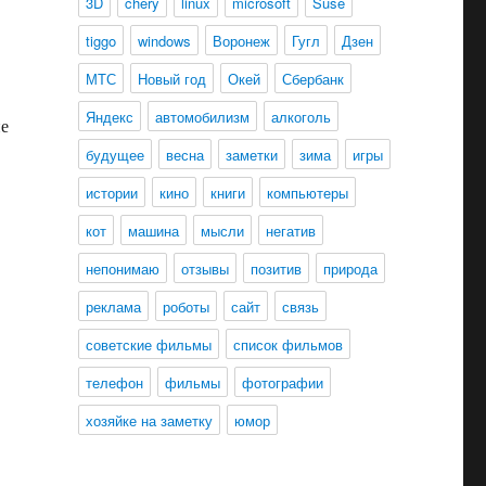
3D
chery
linux
microsoft
Suse
tiggo
windows
Воронеж
Гугл
Дзен
МТС
Новый год
Окей
Сбербанк
Яндекс
автомобилизм
алкоголь
ие
будущее
весна
заметки
зима
игры
истории
кино
книги
компьютеры
кот
машина
мысли
негатив
непонимаю
отзывы
позитив
природа
реклама
роботы
сайт
связь
советские фильмы
список фильмов
телефон
фильмы
фотографии
хозяйке на заметку
юмор