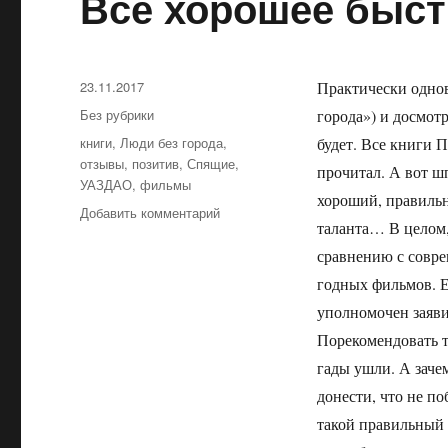
Всё хорошее быст
Опубликовано
23.11.2017
Практически одно
Рубрики
Без рубрики
города») и досмот
Метки
книги
,
Люди без города
,
будет. Все книги 
отзывы
,
позитив
,
Спящие
,
прочитал. А вот ш
УАЗДАО
,
фильмы
хороший, правильн
Добавить комментарий
к
таланта… В целом,
записи
Всё
сравнению с совре
хорошее
годных фильмов. Е
быстро
уполномочен заявит
заканчивается
Порекомендовать т
гады ушли. А заче
донести, что не по
такой правильный 