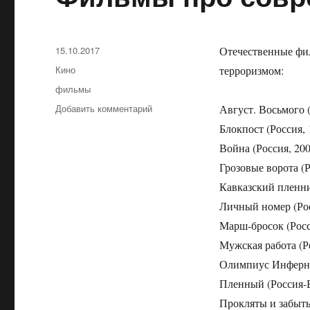
Опубликовано
15.10.2017
Отечественные фил
Рубрики
Кино
терроризмом:
Метки
фильмы
Добавить комментарий
к
Август. Восьмого (
записи
Блокпост (Россия, 
Фильмы
Война (Россия, 200
про
современные
Грозовые ворота (Р
войны
Кавказский пленни
Личный номер (Рос
Марш-бросок (Росс
Мужская работа (Р
Олимпиус Инферно
Пленный (Россия-Б
Прокляты и забыты