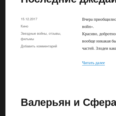
Опубликовано
15.12.2017
Вчера приобщились
Рубрики
Кино
войн».
Метки
Звездные войны
,
отзывы
,
Красиво, добротно.
фильмы
вообще никакая был
Добавить комментарий
к
частей. Злодеи как
записи
Последние
джедаи
Читать далее
«Посл
Валерьян и Сфер