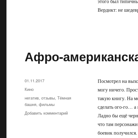
этого был типичны
Вердикт: не шедев
Афро-американск
Опубликовано
01.11.2017
Посмотрел на выхо
Рубрики
Кино
могу ничего. Прос
Метки
негатив
,
отзывы
,
Тёмная
такую книгу. На м
башня
,
фильмы
сделать ого-го… 
Добавить комментарий
к
Ладно бы ещё черн
записи
что там персонажи
Афро-
американская
боевик получился.