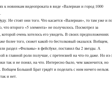
х к новинкам видеопроката в виде «Валериан и город 1000
.
уду. Не стоят они того. Что касается «Валериан», то там уже и п
, что второго «5 элемента» не получилось. Посмотрел за
 которой очень хотелось его увидеть. В своих предположениях
аже более того, сюжет какой-то бестолковый оказался. Вобщем,
или раздел «Фильмы» в фейсбуке, поставил бы 2 звезды. А
й в главной роли получше, с претензией на что-то даже. Но из-
и так и не понял, на что. Интересно было, чем закончится, но
. Вобщем Большой Брат грядёт и поделать с ним ничего нельзя.
ак и нет.