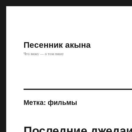
Песенник акына
Что вижу — о том пишу
Метка:
фильмы
Последние джеда