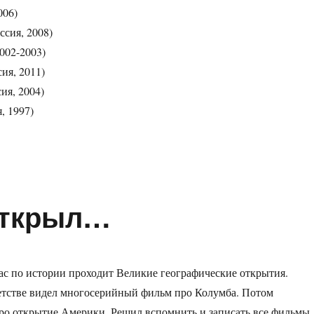
006)
ссия, 2008)
002-2003)
сия, 2011)
сия, 2004)
, 1997)
открыл…
ас по истории проходит Великие географические открытия.
етстве видел многосерийный фильм про Колумба. Потом
ро открытие Америки. Решил вспомнить и записать все фильмы