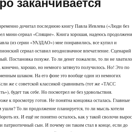
ро заканчивается
временно дочитал последнюю книгу Павла Иевлева («Люди без
рел мини-сериал «Спящие». Книга хорошая, надеюсь продолжен
Павла (из серии «УАЗДАО») мне понравились, все купил и
пионский сериал оставил неоднозначное впечатление. Сценарий
ый. Постановка похуже. То ли денег пожалели, то ли не хватило
 конечно, хорошо, но немного затянуто получилось. Но! Это по
менным шлаком. На его фоне это вообще один из немногих
сли же с советской классикой сравнивать (тот же «ТАСС
ь»), будет так себе. Но посмотрел не без удовольствия.
оже к просмотру готов. Не понятна концовка осталась. Главные
м ушли? То ли продолжение планируется, то ли мысль хотели
бороть их. И ещё не понятно осталось, как у такой сволочи вырос
и патриотичный сын. И почему он таким стал в конце, если до