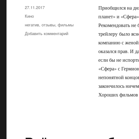
Опубликовано
27.11.2017
Приобщился на дня
Рубрики
Кино
планет» и «Сфера»
Метки
негатив
,
отзывы
,
фильмы
Рекомендовать не б
Добавить комментарий
к
трейлеру было ясно
записи
компанию с женой,
Валерьян
оказался прав. И д
и
Сфера
если бы не испорт
«Сфера» с Гермионо
непонятной концовк
закончилось ничем
Хороших фильмов т