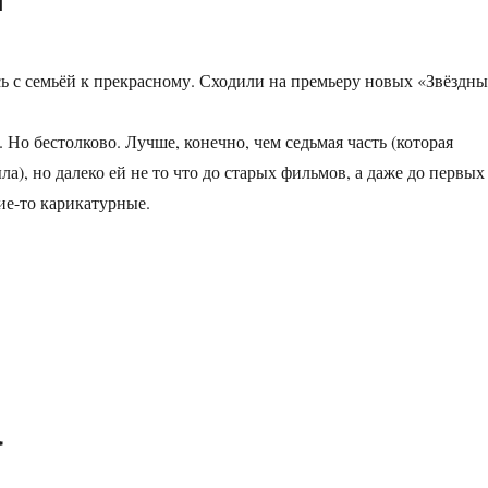
 с семьёй к прекрасному. Сходили на премьеру новых «Звёздн
 Но бестолково. Лучше, конечно, чем седьмая часть (которая
а), но далеко ей не то что до старых фильмов, а даже до первых
ие-то карикатурные.
едние джедаи»
а