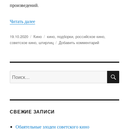
произведений.
Читать далее
«Все фильмы про Штирлица и актёры, сыграв
Опубликовано
19.10.2020
Рубрики
Кино
Метки
кино
,
подборки
,
российское кино
,
советское кино
,
штирлиц
Добавить комментарий
к
записи
Все
фильмы
про
ПО
Штирлица
Искать:
и
актёры,
сыгравшие
его
СВЕЖИЕ ЗАПИСИ
Обаятельные злодеи советского кино