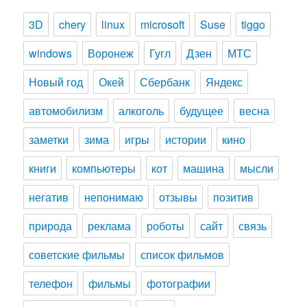
3D
chery
linux
microsoft
Suse
tiggo
windows
Воронеж
Гугл
Дзен
МТС
Новый год
Окей
Сбербанк
Яндекс
автомобилизм
алкоголь
будущее
весна
заметки
зима
игры
истории
кино
книги
компьютеры
кот
машина
мысли
негатив
непонимаю
отзывы
позитив
природа
реклама
роботы
сайт
связь
советские фильмы
список фильмов
телефон
фильмы
фотографии