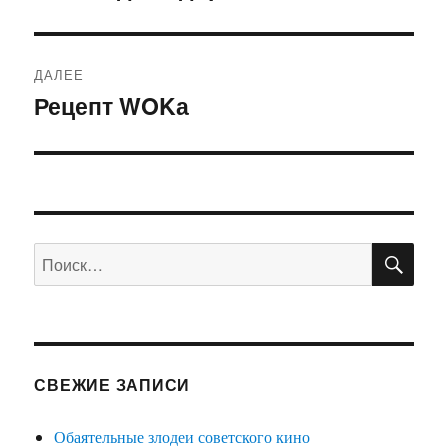
запись:
записям
ДАЛЕЕ
Рецепт WOKа
Следующая
запись:
ПО
Искать:
СВЕЖИЕ ЗАПИСИ
Обаятельные злодеи советского кино