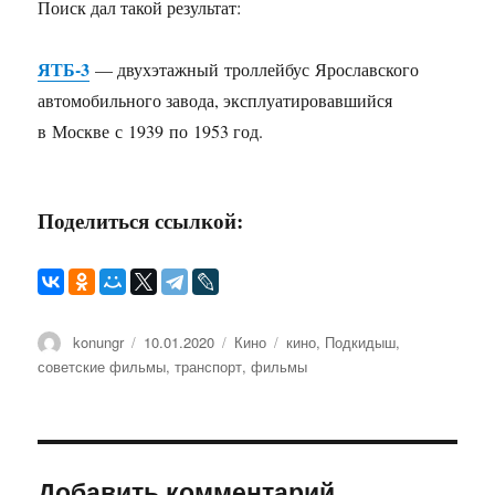
Поиск дал такой результат:
ЯТБ-3
— двухэтажный троллейбус Ярославского
автомобильного завода, эксплуатировавшийся
в Москве с 1939 по 1953 год.
Поделиться ссылкой:
Автор
konungr
Опубликовано
10.01.2020
Рубрики
Кино
Метки
кино
,
Подкидыш
,
советские фильмы
,
транспорт
,
фильмы
Добавить комментарий