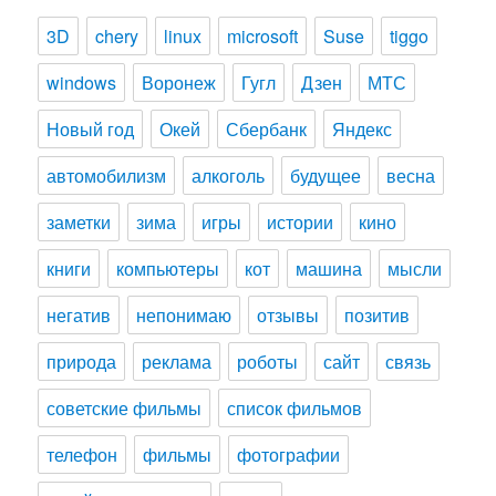
3D
chery
linux
microsoft
Suse
tiggo
windows
Воронеж
Гугл
Дзен
МТС
Новый год
Окей
Сбербанк
Яндекс
автомобилизм
алкоголь
будущее
весна
заметки
зима
игры
истории
кино
книги
компьютеры
кот
машина
мысли
негатив
непонимаю
отзывы
позитив
природа
реклама
роботы
сайт
связь
советские фильмы
список фильмов
телефон
фильмы
фотографии