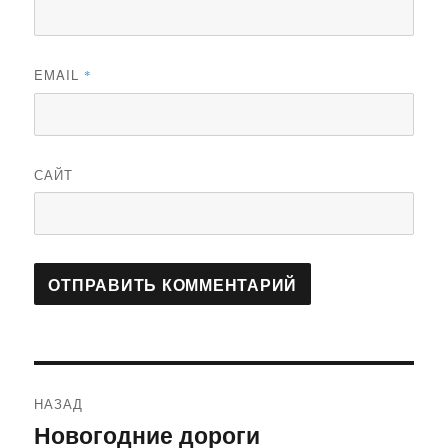
EMAIL
*
САЙТ
Навигация
НАЗАД
по
Новогодние дороги
Предыдущая