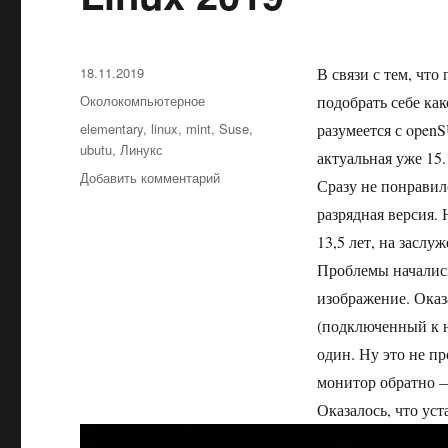
Опубликовано
18.11.2019
В связи с тем, что
Рубрики
Околокомпьютерное
подобрать себе ка
Метки
elementary
,
linux
,
mint
,
Suse
,
разумеется с openS
ubutu
,
Линукс
актуальная уже 15.
Добавить комментарий
к
Сразу не понравил
записи
разрядная версия.
Linux
2019
13,5 лет, на заслу
Проблемы начались
изображение. Оказ
(подключенный к н
один. Ну это не п
монитор обратно 
Оказалось, что ус