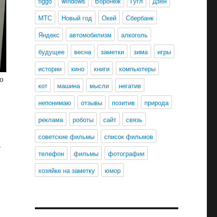
tiggo
windows
Воронеж
Гугл
Дзен
МТС
Новый год
Окей
Сбербанк
Яндекс
автомобилизм
алкоголь
будущее
весна
заметки
зима
игры
истории
кино
книги
компьютеры
о
кот
машина
мысли
негатив
непонимаю
отзывы
позитив
природа
реклама
роботы
сайт
связь
советские фильмы
список фильмов
е
телефон
фильмы
фотографии
хозяйке на заметку
юмор