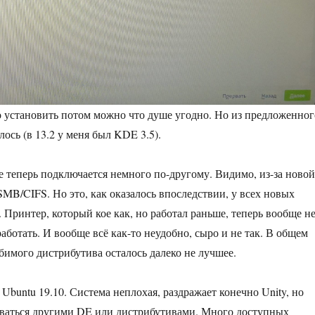
о установить потом можно что душе угодно. Но из предложенног
ось (в 13.2 у меня был KDE 3.5).
 теперь подключается немного по-другому. Видимо, из-за новой
SMB/CIFS. Но это, как оказалось впоследствии, у всех новых
 Принтер, который кое как, но работал раньше, теперь вообще н
работать. И вообще всё как-то неудобно, сыро и не так. В общем
бимого дистрибутива осталось далеко не лучшее.
Ubuntu 19.10. Система неплохая, раздражает конечно Unity, но
оваться другими DE или дистрибутивами. Много доступных