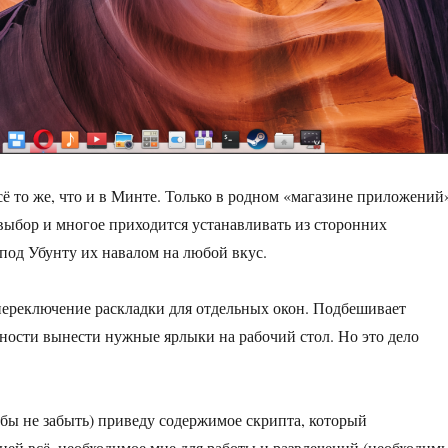
всё то же, что и в Минте. Только в родном «магазине приложений
выбор и многое приходится устанавливать из сторонних
 под Убунту их навалом на любой вкус.
переключение раскладки для отдельных окон. Подбешивает
ности вынести нужные ярлыки на рабочий стол. Но это дело
обы не забыть) приведу содержимое скрипта, который
 ней всё, необходимое мне для работы и развлечений (необходим