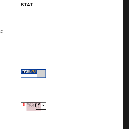
STAT
кс