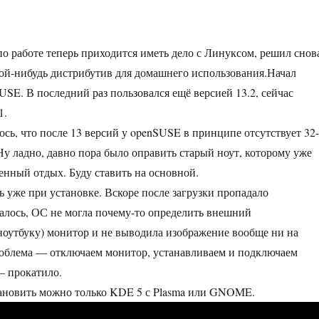
 по работе теперь приходится иметь дело с Линуксом, решил снов
кой-нибудь дистрибутив для домашнего использования.Начал
USE. В последний раз пользовался ещё версией 13.2, сейчас
1.
ось, что после 13 версий у openSUSE в принципе отсутствует 32-
 Ну ладно, давно пора было оправить старый ноут, которому уже
женный отдых. Буду ставить на основной.
 уже при установке. Вскоре после загрузки пропадало
алось, ОС не могла почему-то определить внешний
оутбуку) монитор и не выводила изображение вообще ни на
роблема — отключаем монитор, устанавливаем и подключаем
— прокатило.
тановить можно только KDE 5 с Plasma или GNOME.