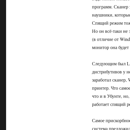
программ. Сканер з
наушники, которые
Спящий режим тоже
Но он всё-таки не 
(в отличие от Win
монитор она будет
Следующим был Lin
дистрибутивов у не
заработал сканер, W
принтер. Что само
что и в Убунте, н
работает спящий ре
Самое прискорбное
система предложил