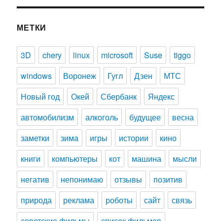
МЕТКИ
3D
chery
linux
microsoft
Suse
tiggo
windows
Воронеж
Гугл
Дзен
МТС
Новый год
Окей
Сбербанк
Яндекс
автомобилизм
алкоголь
будущее
весна
заметки
зима
игры
истории
кино
книги
компьютеры
кот
машина
мысли
негатив
непонимаю
отзывы
позитив
природа
реклама
роботы
сайт
связь
советские фильмы
список фильмов