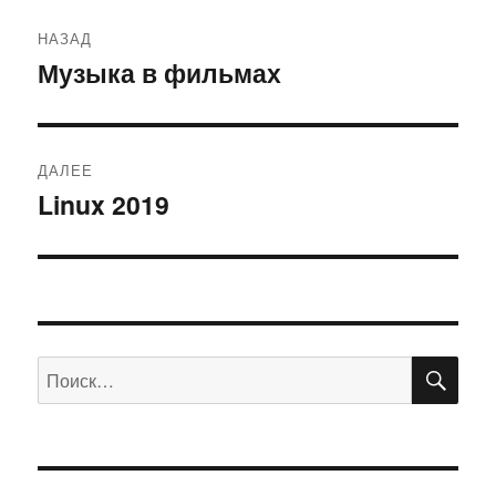
Навигация
НАЗАД
по
Музыка в фильмах
Предыдущая
запись:
записям
ДАЛЕЕ
Linux 2019
Следующая
запись:
ПО
Искать: