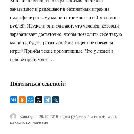
Мне не понятно, на что рассчитывают те кто
заказывают и размещают в бесплатных играх на
смартфоне рекламу машин стоимостью в 4 миллиона
рублей. Неужели они считают, что человек, который
зарабатывает достаточно, чтобы позволить себе такую
машину, будет тратить своё драгоценное время на
игры? Причём такие примитивные. Что у людей в
голове происходит…
Поделиться ссылкой:
Автор
konungr
Опубликовано
20.10.2019
Рубрики
Без рубрики
Метки
заметки
,
игры
,
непонимаю
,
реклама