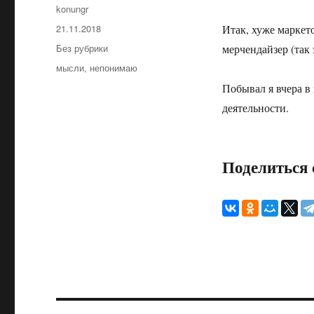
Автор
konungr
Опубликовано
21.11.2018
Итак, хуже маркет
Рубрики
Без рубрики
мерчендайзер (так
Метки
мысли
,
непонимаю
Побывал я вчера в
деятельности.
Поделиться 