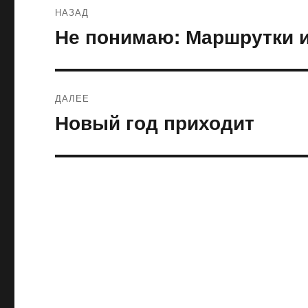
Навигация
НАЗАД
по
Не понимаю: Маршрутки и
Предыдущая
запись:
записям
ДАЛЕЕ
Новый год приходит
Следующая
запись: