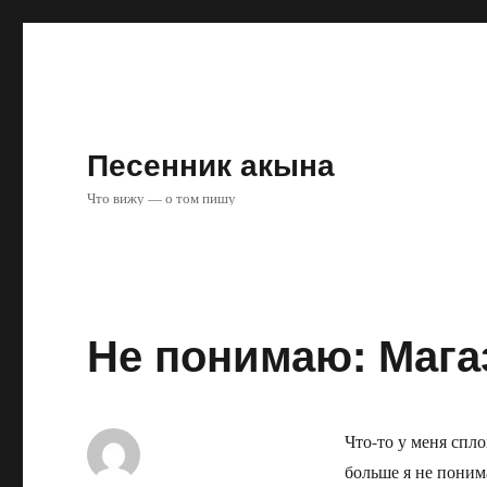
Песенник акына
Что вижу — о том пишу
Не понимаю: Мага
Что-то у меня спл
больше я не поним