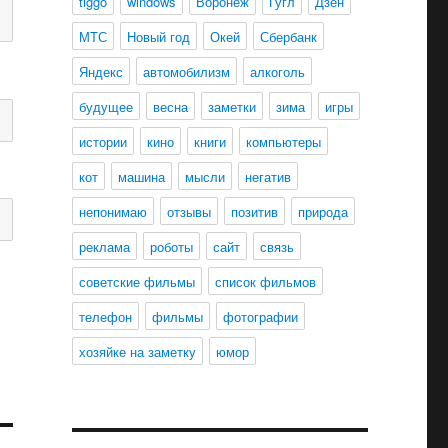
tiggo
windows
Воронеж
Гугл
Дзен
МТС
Новый год
Окей
Сбербанк
Яндекс
автомобилизм
алкоголь
будущее
весна
заметки
зима
игры
истории
кино
книги
компьютеры
кот
машина
мысли
негатив
непонимаю
отзывы
позитив
природа
реклама
роботы
сайт
связь
советские фильмы
список фильмов
телефон
фильмы
фотографии
хозяйке на заметку
юмор