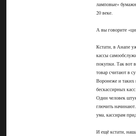
ламповые» бумажны
20 веке.
А вы говорите «ц
Кстати, в Анапе у
кассы самообслужи
покупки. Так вот 
товар считают в с
Воронеже и таких н
бескассирных касс.
Один человек штук 
глючить начинают. 
ума, кассирам прид
И ещё кстати, наш