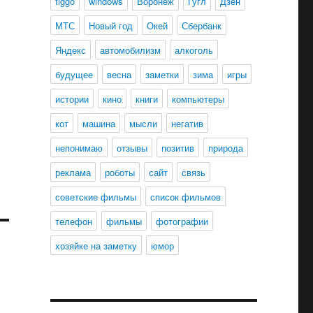
tiggo
windows
Воронеж
Гугл
Дзен
МТС
Новый год
Окей
Сбербанк
Яндекс
автомобилизм
алкоголь
будущее
весна
заметки
зима
игры
истории
кино
книги
компьютеры
кот
машина
мысли
негатив
непонимаю
отзывы
позитив
природа
реклама
роботы
сайт
связь
советские фильмы
список фильмов
телефон
фильмы
фотографии
хозяйке на заметку
юмор