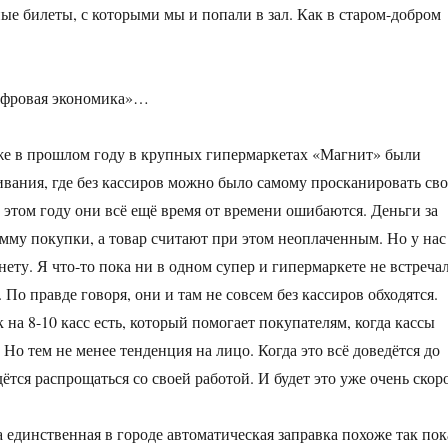
е билеты, с которыми мы и попали в зал. Как в старом-добром
ифровая экономика»…
же в прошлом году в крупных гипермаркетах «Магнит» были
вания, где без кассиров можно было самому просканировать св
в этом году они всё ещё время от времени ошибаются. Деньги за
умму покупки, а товар считают при этом неоплаченным. Но у нас
ету. Я что-то пока ни в одном супер и гипермаркете не встреча
 По правде говоря, они и там не совсем без кассиров обходятся.
на 8-10 касс есть, который помогает покупателям, когда кассы
Но тем не менее тенденция на лицо. Когда это всё доведётся до
ётся распрощаться со своей работой. И будет это уже очень скоро
а единственная в городе автоматическая заправка похоже так пок