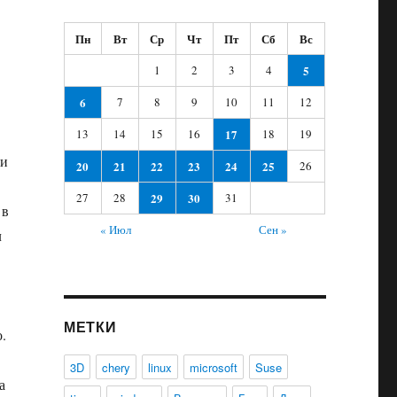
Пн
Вт
Ср
Чт
Пт
Сб
Вс
1
2
3
4
5
6
7
8
9
10
11
12
13
14
15
16
17
18
19
ои
20
21
22
23
24
25
26
27
28
29
30
31
 в
« Июл
Сен »
л
МЕТКИ
.
3D
chery
linux
microsoft
Suse
а