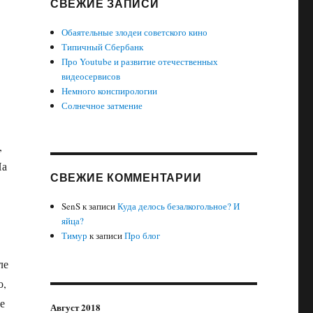
СВЕЖИЕ ЗАПИСИ
Обаятельные злодеи советского кино
Типичный Сбербанк
Про Youtube и развитие отечественных
видеосервисов
Немного конспирологии
Солнечное затмение
,
На
СВЕЖИЕ КОММЕНТАРИИ
SenS
к записи
Куда делось безалкогольное? И
яйца?
Тимур
к записи
Про блог
ле
о,
е
Август 2018