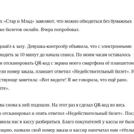
ах «Стар и Млад» заявляют, что можно обходиться без бумажных
ке билетов онлайн. Вчера попробовал.
ошёл к залу. Девушка-контролёр объявила, что с электронными
одить за 10 минут до начала сеанса. По моим часам оставалось
и отсканировать QR-код с экрана моего смартфона её планшетом
ели номер заказа, планшет ответил «Недействительный билет». 
ствующе заметила: «Вот видите! Я же говорила, что ещё рано.
ите».
ы снова к ней подошли. На этот раз я сделал QR-код во весь
о отсканировал и опять ответил «Недействительный билет». Пос
вила нас в кассу разбираться. Благо покупателей у кассы не был
ацию, назвали свой номер заказа и кассир напечатал нам «тёплы