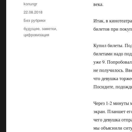
Автор
konungr
века.
Опубликовано
22.08.2018
Рубрики
Без рубрики
Итак, в кинотеатр
Метки
будущее
,
заметки
,
билетов при покуп
цифровизация
Купил билеты. Под
билетами надо подх
уже 9. Попробовал
не получилось. Вв
что девушка торже
Посидите, подожд
Через 1-2 минуты м
экран. Планшет ег
чего девушка отпра
мы объяснили ситу