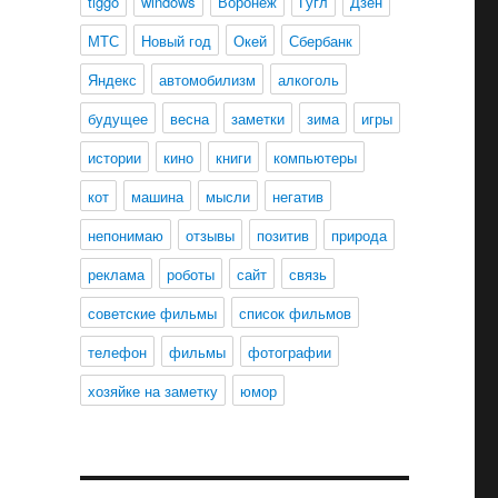
tiggo
windows
Воронеж
Гугл
Дзен
МТС
Новый год
Окей
Сбербанк
Яндекс
автомобилизм
алкоголь
будущее
весна
заметки
зима
игры
истории
кино
книги
компьютеры
кот
машина
мысли
негатив
непонимаю
отзывы
позитив
природа
реклама
роботы
сайт
связь
советские фильмы
список фильмов
телефон
фильмы
фотографии
хозяйке на заметку
юмор