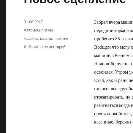
Опубликовано
31.08.2017
Забрал вчера маши
Рубрики
Автомобилизмы
передние тормозны
Метки
машина
,
мысли
,
позитив
пробег-то 86 тысяч
Добавить комментарий
к
Вобщем что могу с
записи
машине. Очень мягк
Новое
Надо либо очень п
сцепление
освоился. Утром уж
Ехал, как и раньш
никого, все едут б
отреагировать, на 
разогнаться когда 
очень спокойно ез
казённые, беречь н