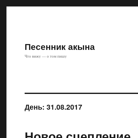
Песенник акына
Что вижу — о том пишу
День:
31.08.2017
Новое сцепление