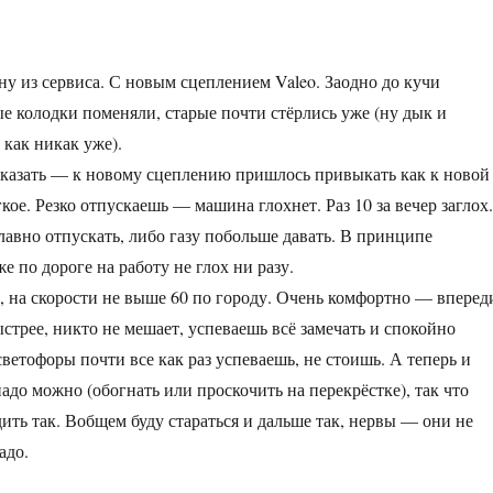
ну из сервиса. С новым сцеплением Valeo. Заодно до кучи
е колодки поменяли, старые почти стёрлись уже (ну дык и
 как никак уже).
казать — к новому сцеплению пришлось привыкать как к новой
ое. Резко отпускаешь — машина глохнет. Раз 10 за вечер заглох.
лавно отпускать, либо газу побольше давать. В принципе
е по дороге на работу не глох ни разу.
е, на скорости не выше 60 по городу. Очень комфортно — вперед
ыстрее, никто не мешает, успеваешь всё замечать и спокойно
светофоры почти все как раз успеваешь, не стоишь. А теперь и
надо можно (обогнать или проскочить на перекрёстке), так что
дить так. Вобщем буду стараться и дальше так, нервы — они не
адо.