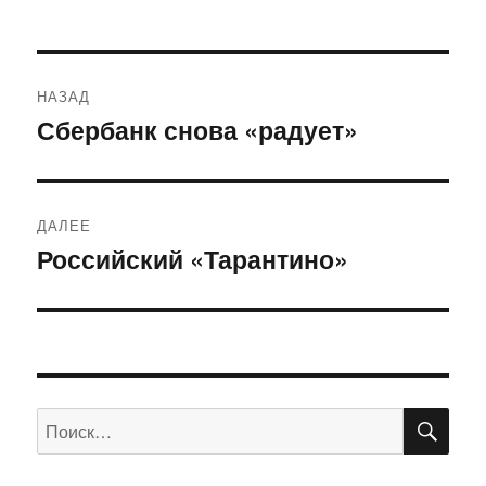
Навигация
НАЗАД
по
Сбербанк снова «радует»
Предыдущая
запись:
записям
ДАЛЕЕ
Российский «Тарантино»
Следующая
запись:
ПО
Искать: