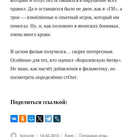
правил. Да и оставшихся было не двое, как в «ГИ», а
трое — влюблённые и опытный игрок, который им
помогал. Ну, и, как положено в японских боевиках,
очень много крови.
В целом фильм получился… скорее интересным.
Особенно для тех, кто оценил «Королевскую битву».
Не знаю, как насчёт добавления в фильмотеку, но
посмотреть определённо стОит.
Поделиться ссылкой:
Автор
konungr
Опубликовано
14.02.2013
Рубрики
Кино
Метки
Голодные игры
,