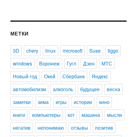
МЕТКИ
3D
chery
linux
microsoft
Suse
tiggo
windows
Воронеж
Гугл
Дзен
МТС
Новый год
Окей
Сбербанк
Яндекс
автомобилизм
алкоголь
будущее
весна
заметки
зима
игры
истории
кино
книги
компьютеры
кот
машина
мысли
негатив
непонимаю
отзывы
позитив