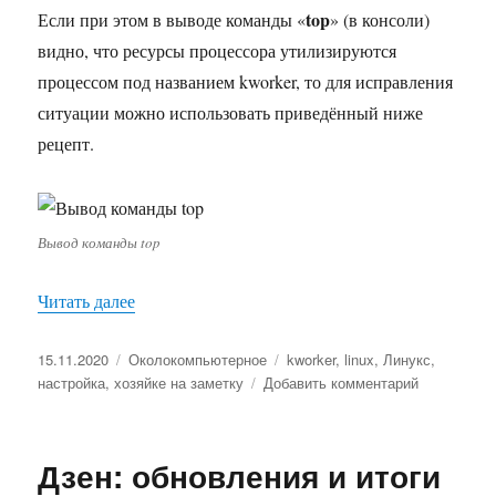
top
Если при этом в выводе команды «
» (в консоли)
видно, что ресурсы процессора утилизируются
процессом под названием kworker, то для исправления
ситуации можно использовать приведённый ниже
рецепт.
Вывод команды top
Читать далее
«Как бороться с загрузкой процессора в Linux»
Опубликовано
15.11.2020
Рубрики
Околокомпьютерное
Метки
kworker
,
linux
,
Линукс
,
настройка
,
хозяйке на заметку
Добавить комментарий
к
записи
Как
бороться
Дзен: обновления и итоги
с