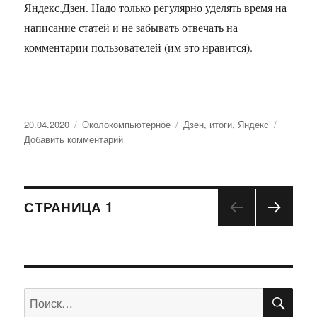
Яндекс.Дзен. Надо только регулярно уделять время на
написание статей и не забывать отвечать на
комментарии пользователей (им это нравится).
Опубликовано
20.04.2020
Рубрики
Околокомпьютерное
Метки
Дзен
,
итоги
,
Яндекс
Добавить комментарий
к
записи
Дзен:
Итоги
Навигация
2
СТРАНИЦА
1
месяцев
СЛЕД
по
УЮЩ
АЯ
записям
СТРА
НИЦ
ПО
Искать:
А