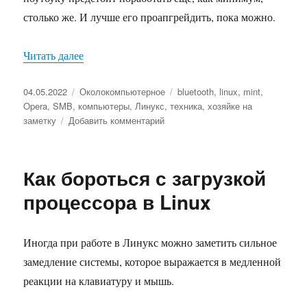
столько же. И лучше его проапгрейдить, пока можно.
Читать далее
«О настройке Linux Mint после установки»
Опубликовано
04.05.2022
Рубрики
Околокомпьютерное
Метки
bluetooth
,
linux
,
mint
,
Opera
,
SMB
,
компьютеры
,
Линукс
,
техника
,
хозяйке на
заметку
Добавить комментарий
к
записи
О
настройке
Как бороться с загрузкой
Linux
Mint
процессора в Linux
после
установки
Иногда при работе в Линукс можно заметить сильное
замедление системы, которое выражается в медленной
реакции на клавиатуру и мышь.