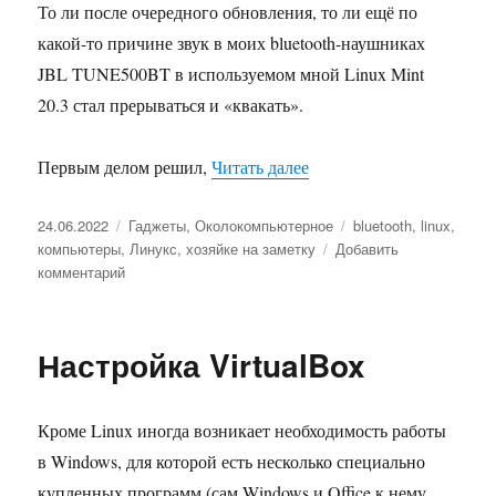
То ли после очередного обновления, то ли ещё по
какой-то причине звук в моих bluetooth-наушниках
JBL TUNE500BT в используемом мной Linux Mint
20.3 стал прерываться и «квакать».
Первым делом решил,
Читать далее
«Bluetooth-наушники в 
Опубликовано
24.06.2022
Рубрики
Гаджеты
,
Околокомпьютерное
Метки
bluetooth
,
linux
,
компьютеры
,
Линукс
,
хозяйке на заметку
Добавить
комментарий
к
записи
Bluetooth-
наушники
Настройка VirtualBox
в
Linux
Кроме Linux иногда возникает необходимость работы
в Windows, для которой есть несколько специально
купленных программ (сам Windows и Office к нему