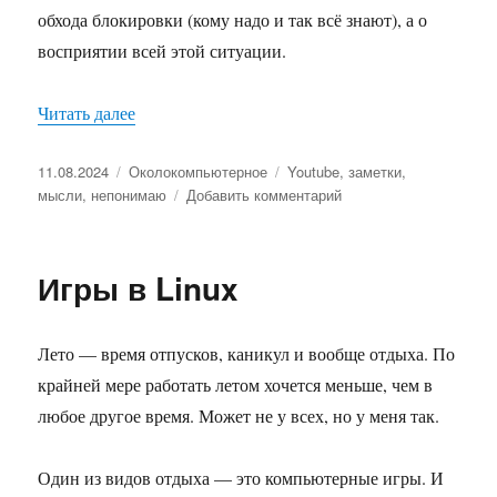
обхода блокировки (кому надо и так всё знают), а о
восприятии всей этой ситуации.
Читать далее
«Про Youtube и развитие отечественных видео
Опубликовано
11.08.2024
Рубрики
Околокомпьютерное
Метки
Youtube
,
заметки
,
мысли
,
непонимаю
Добавить комментарий
к
записи
Про
Youtube
Игры в Linux
и
развитие
отечественных
Лето — время отпусков, каникул и вообще отдыха. По
видеосервисов
крайней мере работать летом хочется меньше, чем в
любое другое время. Может не у всех, но у меня так.
Один из видов отдыха — это компьютерные игры. И