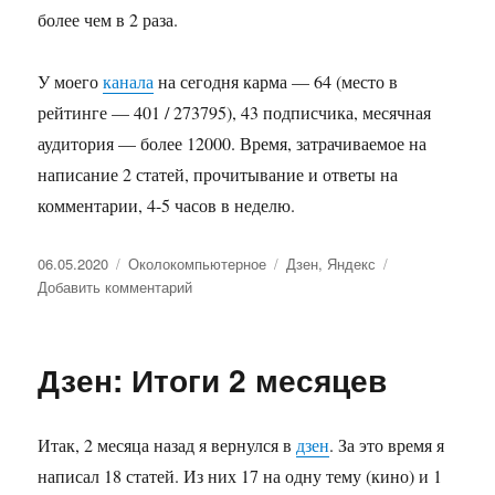
более чем в 2 раза.
У моего
канала
на сегодня карма — 64 (место в
рейтинге — 401 / 273795), 43 подписчика, месячная
аудитория — более 12000. Время, затрачиваемое на
написание 2 статей, прочитывание и ответы на
комментарии, 4-5 часов в неделю.
Опубликовано
06.05.2020
Рубрики
Околокомпьютерное
Метки
Дзен
,
Яндекс
Добавить комментарий
к
записи
Изменения
в
Дзен: Итоги 2 месяцев
Дзен
с
1
Итак, 2 месяца назад я вернулся в
дзен
. За это время я
мая
написал 18 статей. Из них 17 на одну тему (кино) и 1