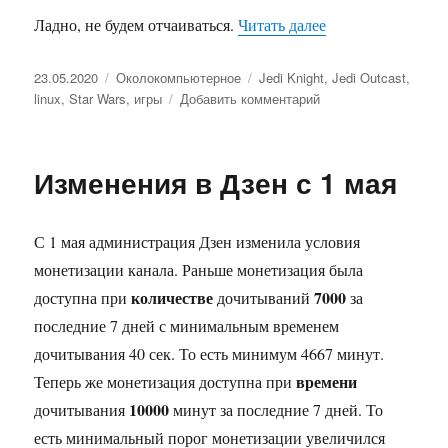
Ладно, не будем отчаиваться.
Читать далее
«Jedi Outcast по
Опубликовано
23.05.2020
Рубрики
Околокомпьютерное
Метки
Jedi Knight
,
Jedi Outcast
,
linux
,
Star Wars
,
игры
Добавить комментарий
к
записи
Jedi
Outcast
Изменения в Дзен с 1 мая
под
Linux
—
С 1 мая администрация Дзен изменила условия
возможно?
Да!
монетизации канала. Раньше монетизация была
количестве
7000
доступна при
дочитываний
за
последние 7 дней с минимальным временем
дочитывания 40 сек. То есть минимум 4667 минут.
времени
Теперь же монетизация доступна при
10000
дочитывания
минут за последние 7 дней. То
есть минимальный порог монетизации увеличился