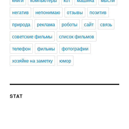
книги
компьютеры
кот
машина
мысли
негатив
непонимаю
отзывы
позитив
природа
реклама
роботы
сайт
связь
советские фильмы
список фильмов
телефон
фильмы
фотографии
хозяйке на заметку
юмор
STAT