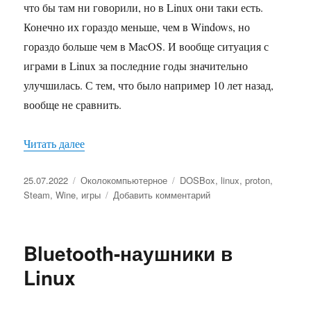
что бы там ни говорили, но в Linux они таки есть.
Конечно их гораздо меньше, чем в Windows, но
гораздо больше чем в MacOS. И вообще ситуация с
играми в Linux за последние годы значительно
улучшилась. С тем, что было например 10 лет назад,
вообще не сравнить.
Читать далее
«Игры в Linux»
Опубликовано
25.07.2022
Рубрики
Околокомпьютерное
Метки
DOSBox
,
linux
,
proton
,
Steam
,
Wine
,
игры
Добавить комментарий
к
записи
Игры
в
Bluetooth-наушники в
Linux
Linux