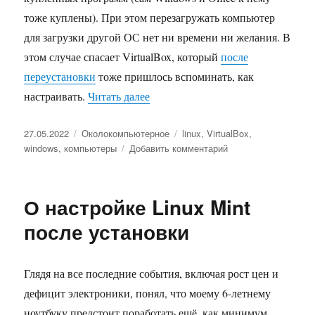
тоже куплены). При этом перезагружать компьютер
для загрузки другой ОС нет ни времени ни желания. В
этом случае спасает VirtualBox, который
после
переустановки
тоже пришлось вспоминать, как
настраивать.
Читать далее
«Настройка VirtualBox»
Опубликовано
27.05.2022
Рубрики
Околокомпьютерное
Метки
linux
,
VirtualBox
,
windows
,
компьютеры
Добавить комментарий
к
записи
Настройка
VirtualBox
О настройке Linux Mint
после установки
Глядя на все последние события, включая рост цен и
дефицит электроники, понял, что моему 6-летнему
ноутбуку предстоит поработать ещё, как минимум,