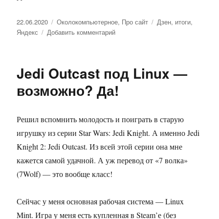
Опубликовано
22.06.2020
Рубрики
Околокомпьютерное
,
Про сайт
Метки
Дзен
,
итоги
,
Яндекс
Добавить комментарий
к
записи
Дзен:
обновления
Jedi Outcast под Linux —
и
итоги
возможно? Да!
4
месяцев
Решил вспомнить молодость и поиграть в старую
игрушку из серии Star Wars: Jedi Knight. А именно Jedi
Knight 2: Jedi Outcast. Из всей этой серии она мне
кажется самой удачной. А уж перевод от «7 волка»
(7Wolf) — это вообще класс!
Сейчас у меня основная рабочая система — Linux
Mint. Игра у меня есть купленная в Steam’е (без