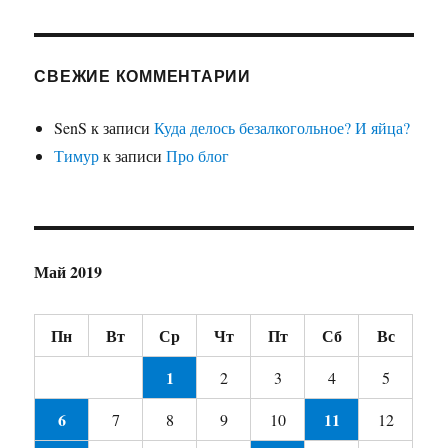
СВЕЖИЕ КОММЕНТАРИИ
SenS
к записи
Куда делось безалкогольное? И яйца?
Тимур
к записи
Про блог
Май 2019
Пн
Вт
Ср
Чт
Пт
Сб
Вс
1
2
3
4
5
6
11
7
8
9
10
12