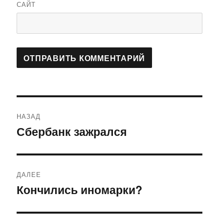
САЙТ
Навигация
НАЗАД
по
Сбербанк зажрался
Предыдущая
запись:
записям
ДАЛЕЕ
Кончились иномарки?
Следующая
запись: