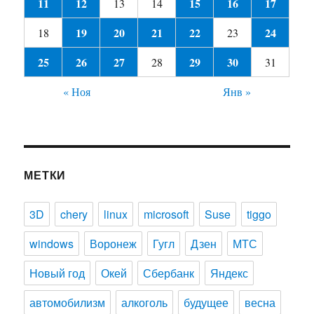
11
12
15
16
17
13
14
19
20
21
22
24
18
23
25
26
27
29
30
28
31
« Ноя
Янв »
МЕТКИ
3D
chery
linux
microsoft
Suse
tiggo
windows
Воронеж
Гугл
Дзен
МТС
Новый год
Окей
Сбербанк
Яндекс
автомобилизм
алкоголь
будущее
весна