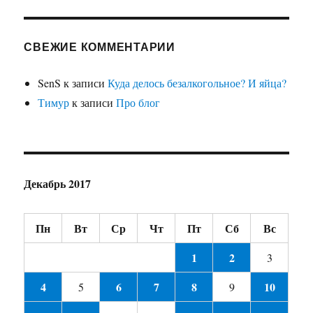
СВЕЖИЕ КОММЕНТАРИИ
SenS
к записи
Куда делось безалкогольное? И яйца?
Тимур
к записи
Про блог
Декабрь 2017
Пн
Вт
Ср
Чт
Пт
Сб
Вс
1
2
3
4
6
7
8
10
5
9