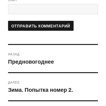
Навигация
НАЗАД
по
Предновогоднее
Предыдущая
запись:
записям
ДАЛЕЕ
Зима. Попытка номер 2.
Следующая
запись: