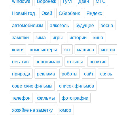
windows
Воронеж
Гугл
Дзен
МТС
Новый год
Окей
Сбербанк
Яндекс
автомобилизм
алкоголь
будущее
весна
заметки
зима
игры
истории
кино
книги
компьютеры
кот
машина
мысли
негатив
непонимаю
отзывы
позитив
природа
реклама
роботы
сайт
связь
советские фильмы
список фильмов
телефон
фильмы
фотографии
хозяйке на заметку
юмор