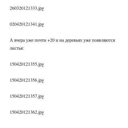
260320121333.jpg
020420121341.jpg
А вчера уже почти +20 и на деревьях уже появляются
листья:
150420121355.jpg
150420121356.jpg
150420121357.jpg
150420121362.jpg