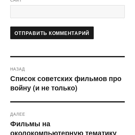
Навигация
НАЗАД
по
Список советских фильмов про
Предыдущая
войну (и не только)
запись:
записям
ДАЛЕЕ
Фильмы на
Следующая
околокомпьютерную тематику
запись: