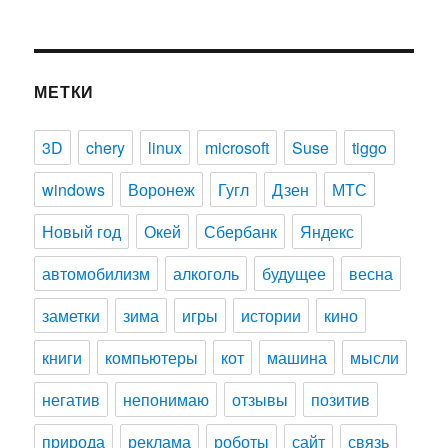
МЕТКИ
3D
chery
linux
microsoft
Suse
tiggo
windows
Воронеж
Гугл
Дзен
МТС
Новый год
Окей
Сбербанк
Яндекс
автомобилизм
алкоголь
будущее
весна
заметки
зима
игры
истории
кино
книги
компьютеры
кот
машина
мысли
негатив
непонимаю
отзывы
позитив
природа
реклама
роботы
сайт
связь