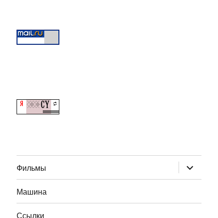
раскрыт
Фильмы
дочернее
меню
Машина
Ссылки