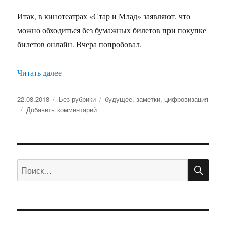
Итак, в кинотеатрах «Стар и Млад» заявляют, что
можно обходиться без бумажных билетов при покупке
билетов онлайн. Вчера попробовал.
Читать далее
«Попытки цифровизации»
Опубликовано
22.08.2018
Рубрики
Без рубрики
Метки
будущее
,
заметки
,
цифровизация
Добавить комментарий
к
записи
Попытки
цифровизации
ПО
Искать: