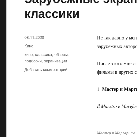
классики
Опубликовано
08.11.2020
Не так давно у ме
Рубрики
Кино
зарубежных авторо
Метки
кино
,
классика
,
обзоры
,
подборки
,
экранизации
После этого мне с
Добавить комментарий
к
фильмы в других с
записи
Зарубежные
Мастер и Марг
экранизации
1.
нашей
классики
Il Maestro e Marghe
Мастер и Маргарита