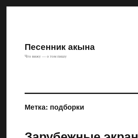
Песенник акына
Что вижу — о том пишу
Метка:
подборки
Зарубежные экра