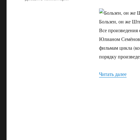
записи
Все
фильмы
Бользен, он же Шт
про
Все произведения 
Штирлица
и
Юлианом Семёнови
актёры,
фильмам цикла (ко
сыгравшие
порядку произведе
его
Читать далее
«Все 