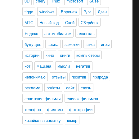
3D
chery
linux
microsoft
Suse
tiggo
windows
Воронеж
Гугл
Дзен
МТС
Новый год
Окей
Сбербанк
Яндекс
автомобилизм
алкоголь
будущее
весна
заметки
зима
игры
истории
кино
книги
компьютеры
кот
машина
мысли
негатив
непонимаю
отзывы
позитив
природа
реклама
роботы
сайт
связь
советские фильмы
список фильмов
телефон
фильмы
фотографии
хозяйке на заметку
юмор