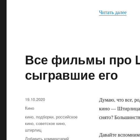
Читать далее
«Зару
Все фильмы про Ш
сыгравшие его
Опубликовано
19.10.2020
Думаю, что все, р
Рубрики
Кино
кино — Штирлица. 
Метки
кино
,
подборки
,
российское
снято? Большинств
кино
,
советское кино
,
штирлиц
Давайте вспомним
Добавить комментарий
к