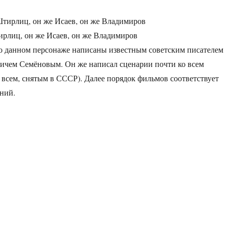
ирлиц, он же Исаев, он же Владимиров
о данном персонаже написаны известным советским писателем
чем Семёновым. Он же написал сценарии почти ко всем
 всем, снятым в СССР). Далее порядок фильмов соответствует
ний.
фильмы про Штирлица и актёры, сыгравшие его»