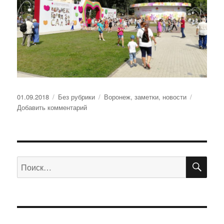
Опубликовано
01.09.2018
Рубрики
Без рубрики
Метки
Воронеж
,
заметки
,
новости
Добавить комментарий
к
записи
1
сентября.
Новости
ПО
дня
Искать: