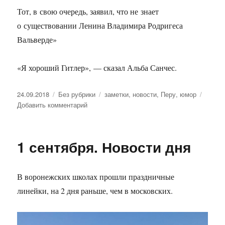
Тот, в свою очередь, заявил, что не знает
о существовании Ленина Владимира Родригеса
Вальверде»
«Я хороший Гитлер», — сказал Альба Санчес.
Опубликовано
24.09.2018
Рубрики
Без рубрики
Метки
заметки
,
новости
,
Перу
,
юмор
Добавить комментарий
к
записи
Ленин
жив!
1 сентября. Новости дня
В воронежских школах прошли праздничные
линейки, на 2 дня раньше, чем в московских.