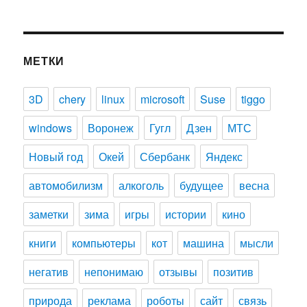
МЕТКИ
3D
chery
linux
microsoft
Suse
tiggo
windows
Воронеж
Гугл
Дзен
МТС
Новый год
Окей
Сбербанк
Яндекс
автомобилизм
алкоголь
будущее
весна
заметки
зима
игры
истории
кино
книги
компьютеры
кот
машина
мысли
негатив
непонимаю
отзывы
позитив
природа
реклама
роботы
сайт
связь