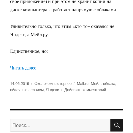
своё приложение) и при этом не хранит копии на
диске компьютера, а работает напрямую с облаками.
Удивительно только, что этим «кто-то» оказался не
Яндекс, а Мейл.ру.
Единственное, но:
Читать далее
«Облако для компьютера»
Опубликовано
14.06.2019
Рубрики
Околокомпьютерное
Метки
Mail.ru
,
Мейл
,
облака
,
облачные сервисы
,
Яндекс
Добавить комментарий
к
записи
Облако
для
компьютера
ПО
Искать: