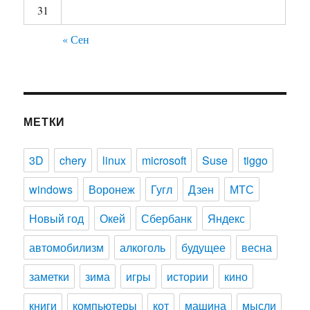
31
« Сен
МЕТКИ
3D
chery
linux
microsoft
Suse
tiggo
windows
Воронеж
Гугл
Дзен
МТС
Новый год
Окей
Сбербанк
Яндекс
автомобилизм
алкоголь
будущее
весна
заметки
зима
игры
истории
кино
книги
компьютеры
кот
машина
мысли