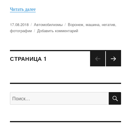
Читать далее
«Город высокой культуры быта»
Опубликовано
17.08.2018
Рубрики
Автомобилизмы
Метки
Воронеж
,
машина
,
негатив
,
фотографии
Добавить комментарий
к
записи
Город
высокой
Навигация
культуры
СТРАНИЦА
1
быта
СЛЕД
по
УЮЩ
АЯ
записям
СТРА
НИЦ
ПО
Искать:
А