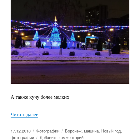
А также кучу более мелких.
Читать далее
«Готовность к Новому году»
Опубликовано
17.12.2018
Рубрики
Фотографии
Метки
Воронеж
,
машина
,
Новый год
,
фотографии
Добавить комментарий
к