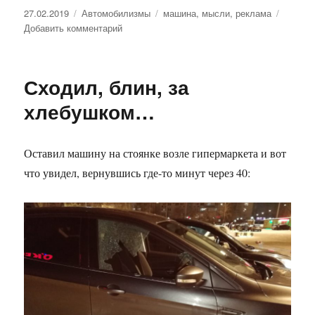
Опубликовано
27.02.2019
Рубрики
Автомобилизмы
Метки
машина
,
мысли
,
реклама
Добавить комментарий
к
записи
Реклама
машин
Сходил, блин, за
хлебушком…
Оставил машину на стоянке возле гипермаркета и вот
что увидел, вернувшись где-то минут через 40: