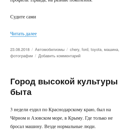
Судите сами
Читать далее
«Подспудное стремление»
Опубликовано
23.08.2018
Рубрики
Автомобилизмы
Метки
chery
,
ford
,
toyota
,
машина
,
фотографии
Добавить комментарий
к
записи
Подспудное
стремление
Город высокой культуры
быта
3 недели ездил по Краснодарскому краю, был на
Чёрном и Азовском море, в Крыму. Где только не
бросал машину. Везде нормальные люди.