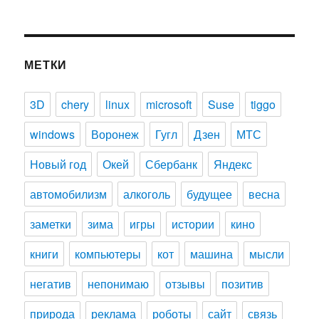
МЕТКИ
3D
chery
linux
microsoft
Suse
tiggo
windows
Воронеж
Гугл
Дзен
МТС
Новый год
Окей
Сбербанк
Яндекс
автомобилизм
алкоголь
будущее
весна
заметки
зима
игры
истории
кино
книги
компьютеры
кот
машина
мысли
негатив
непонимаю
отзывы
позитив
природа
реклама
роботы
сайт
связь