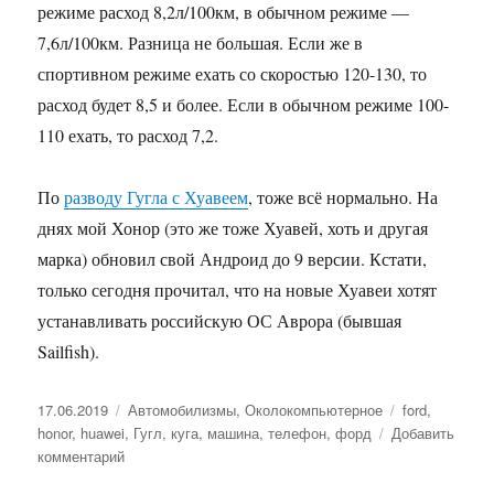
режиме расход 8,2л/100км, в обычном режиме —
7,6л/100км. Разница не большая. Если же в
спортивном режиме ехать со скоростью 120-130, то
расход будет 8,5 и более. Если в обычном режиме 100-
110 ехать, то расход 7,2.
По
разводу Гугла с Хуавеем
, тоже всё нормально. На
днях мой Хонор (это же тоже Хуавей, хоть и другая
марка) обновил свой Андроид до 9 версии. Кстати,
только сегодня прочитал, что на новые Хуавеи хотят
устанавливать российскую ОС Аврора (бывшая
Sailfish).
Опубликовано
17.06.2019
Рубрики
Автомобилизмы
,
Околокомпьютерное
Метки
ford
,
honor
,
huawei
,
Гугл
,
куга
,
машина
,
телефон
,
форд
Добавить
комментарий
к
записи