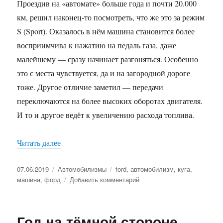
Проездив на «автомате» больше года и почти 20.000
км, решил наконец-то посмотреть, что же это за режим
S (Sport). Оказалось в нём машина становится более
восприимчива к нажатию на педаль газа, даже
малейшему — сразу начинает разгоняться. Особенно
это с места чувствуется, да и на загородной дороге
тоже. Другое отличие заметил — передачи
переключаются на более высоких оборотах двигателя.
И то и другое ведёт к увеличению расхода топлива.
Читать далее
«Чип-тюнинг или спорт-режим?»
Опубликовано
07.06.2019
Рубрики
Автомобилизмы
Метки
ford
,
автомобилизм
,
куга
,
машина
,
форд
Добавить комментарий
к
записи
Чип-
тюнинг
Год на тёмной стороне
или