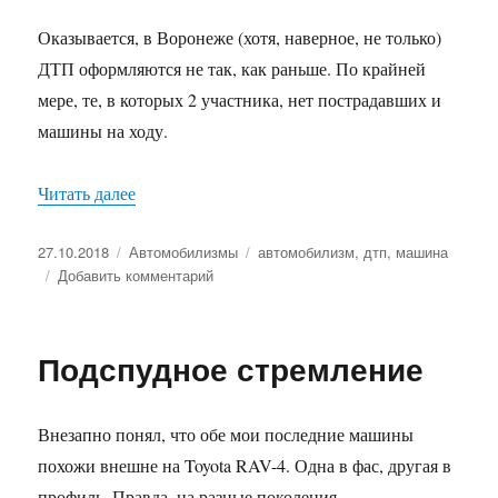
Оказывается, в Воронеже (хотя, наверное, не только)
ДТП оформляются не так, как раньше. По крайней
мере, те, в которых 2 участника, нет пострадавших и
машины на ходу.
Читать далее
«Оформление ДТП по-новому»
Опубликовано
27.10.2018
Рубрики
Автомобилизмы
Метки
автомобилизм
,
дтп
,
машина
Добавить комментарий
к
записи
Оформление
ДТП
Подспудное стремление
по-
новому
Внезапно понял, что обе мои последние машины
похожи внешне на Toyota RAV-4. Одна в фас, другая в
профиль. Правда, на разные поколения.