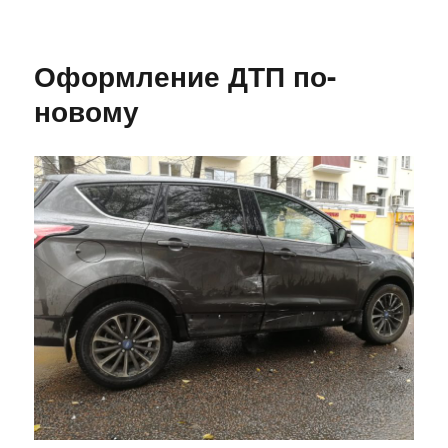
записи
Готовность
к
Оформление ДТП по-
Новому
году
новому