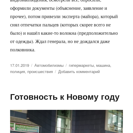
оформили документы (объяснение, заявление и
прочее), потом привезли эксперта (майора), который
снял отпечатки пальцев (которых скорее всего не
было) и нашёл какие-то волокна (предположительно
от одежды). Ждал генерала, но не дождался даже
полковника.
Опубликовано
17.01.2019
Рубрики
Автомобилизмы
Метки
гипермаркеты
,
машина
,
полиция
,
происшествия
Добавить комментарий
к
записи
Сходил,
блин,
Готовность к Новому году
за
хлебушком…