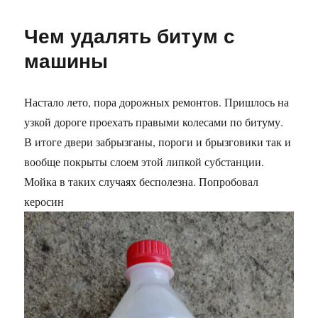
Про
спорт-
Чем удалять битум с
режим
и
машины
обновления
Хуавей
Настало лето, пора дорожных ремонтов. Пришлось на
узкой дороге проехать правыми колесами по битуму.
В итоге двери забрызганы, пороги и брызговики так и
вообще покрыты слоем этой липкой субстанции.
Мойка в таких случаях бесполезна. Попробовал
керосин