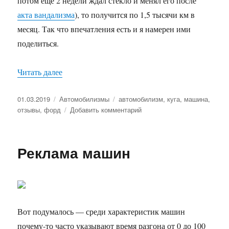
потом ещё 2 недели ждал стекло и менял его после
акта вандализма
), то получится по 1,5 тысячи км в
месяц. Так что впечатления есть и я намерен ими
поделиться.
Читать далее
«Год на тёмной стороне»
Опубликовано
01.03.2019
Рубрики
Автомобилизмы
Метки
автомобилизм
,
куга
,
машина
,
отзывы
,
форд
Добавить комментарий
к
записи
Год
на
Реклама машин
тёмной
стороне
Вот подумалось — среди характеристик машин
почему-то часто указывают время разгона от 0 до 100