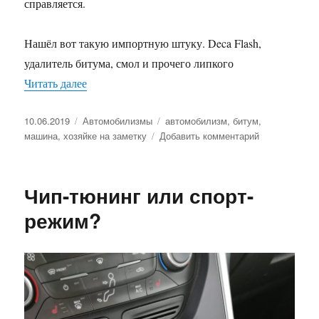
справляется.
Нашёл вот такую импортную штуку. Deca Flash,
удалитель битума, смол и прочего липкого
Читать далее
«Чем удалять битум с машины»
Опубликовано
10.06.2019
Рубрики
Автомобилизмы
Метки
автомобилизм
,
битум
,
машина
,
хозяйке на заметку
Добавить комментарий
к
записи
Чем
удалять
Чип-тюнинг или спорт-
битум
с
режим?
машины