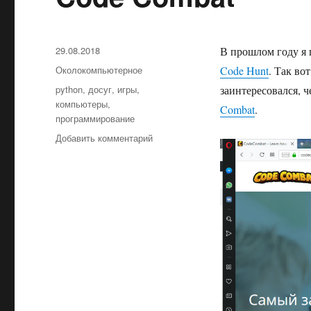
Опубликовано
29.08.2018
В прошлом году я 
Рубрики
Околокомпьютерное
Code Hunt
. Так во
Метки
python
,
досуг
,
игры
,
заинтересовался, 
компьютеры
,
Combat
.
программирование
Добавить комментарий
к
записи
Code
Combat