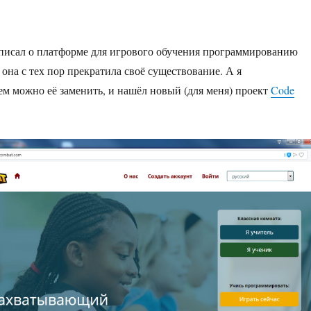
писал о платформе для игрового обучения программированию
т она с тех пор прекратила своё существование. А я
чем можно её заменить, и нашёл новый (для меня) проект
Code