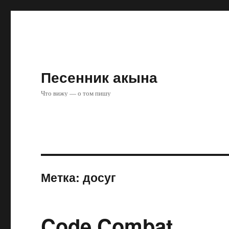
Песенник акына
Что вижу — о том пишу
Метка:
досуг
Code Combat