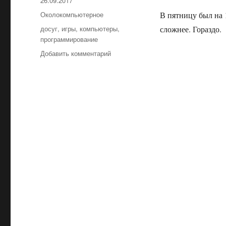
Опубликовано
26.09.2017
Рубрики
Околокомпьютерное
В пятницу был на 1
Метки
досуг
,
игры
,
компьютеры
,
сложнее. Гораздо.
программирование
Добавить комментарий
к
записи
Вот
почему
я
не
писал