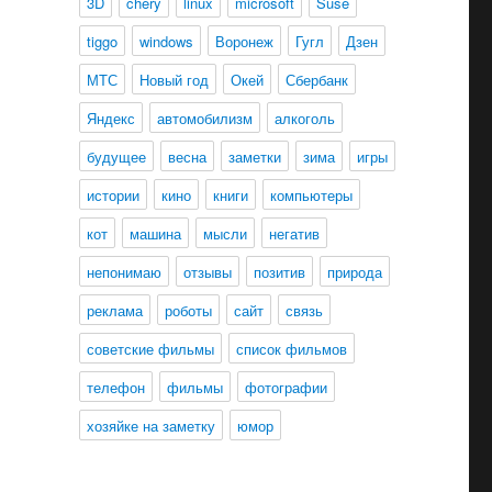
3D
chery
linux
microsoft
Suse
tiggo
windows
Воронеж
Гугл
Дзен
МТС
Новый год
Окей
Сбербанк
Яндекс
автомобилизм
алкоголь
будущее
весна
заметки
зима
игры
истории
кино
книги
компьютеры
кот
машина
мысли
негатив
непонимаю
отзывы
позитив
природа
реклама
роботы
сайт
связь
советские фильмы
список фильмов
телефон
фильмы
фотографии
хозяйке на заметку
юмор