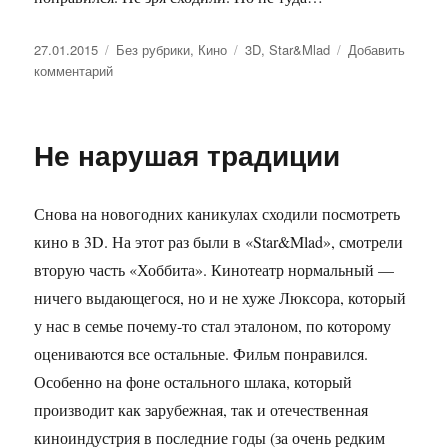
Опубликовано
27.01.2015
Рубрики
Без рубрики
,
Кино
Метки
3D
,
Star&Mlad
Добавить
комментарий
к
записи
Чуть
не
Не нарушая традиции
забыл
про
3D
Снова на новогодних каникулах сходили посмотреть
кино в 3D. На этот раз были в «Star&Mlad», смотрели
вторую часть «Хоббита». Кинотеатр нормальный —
ничего выдающегося, но и не хуже Люксора, который
у нас в семье почему-то стал эталоном, по которому
оцениваются все остальные. Фильм понравился.
Особенно на фоне остального шлака, который
производит как зарубежная, так и отечественная
киноиндустрия в последние годы (за очень редким