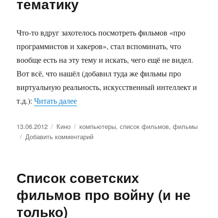
тематику
Что-то вдруг захотелось посмотреть фильмов «про
программистов и хакеров», стал вспоминать, что
вообще есть на эту тему и искать, чего ещё не видел.
Вот всё, что нашёл (добавил туда же фильмы про
виртуальную реальность, искусственный интеллект и
т.д.):
Читать далее
«Фильмы на околокомпьютерную темати
Опубликовано
13.06.2012
Рубрики
Кино
Метки
компьютеры
,
список фильмов
,
фильмы
Добавить комментарий
к
записи
Фильмы
на
Список советских
околокомпьютерную
тематику
фильмов про войну (и не
только)