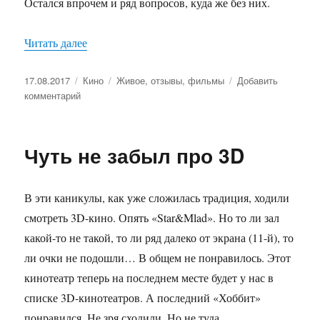
Остался впрочем и ряд вопросов, куда же без них.
Читать далее
««Живое»»
Опубликовано
17.08.2017
Рубрики
Кино
Метки
Живое
,
отзывы
,
фильмы
Добавить
комментарий
к
записи
«Живое»
Чуть не забыл про 3D
В эти каникулы, как уже сложилась традиция, ходили
смотреть 3D-кино. Опять «Star&Mlad». Но то ли зал
какой-то не такой, то ли ряд далеко от экрана (11-й), то
ли очки не подошли… В общем не понравилось. Этот
кинотеатр теперь на последнем месте будет у нас в
списке 3D-кинотеатров. А последний «Хоббит»
понравился. Не зря сходили. Но не туда…