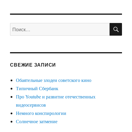
ПРЕ
по
(и
ДЫД
УЩА
не
записям
Я
только)
СТРА
ПО
Искать:
НИЦ
А
СВЕЖИЕ ЗАПИСИ
Обаятельные злодеи советского кино
Типичный Сбербанк
Про Youtube и развитие отечественных
видеосервисов
Немного конспирологии
Солнечное затмение