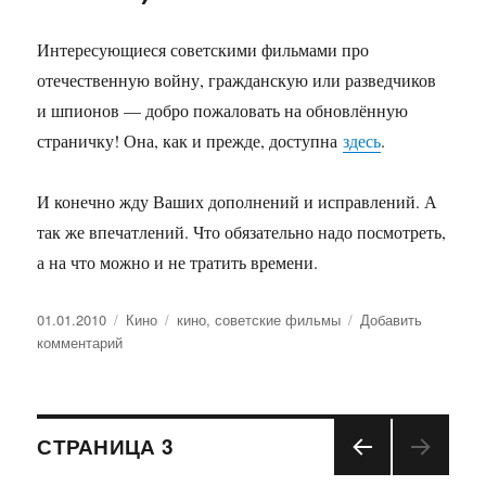
Интересующиеся советскими фильмами про
отечественную войну, гражданскую или разведчиков
и шпионов — добро пожаловать на обновлённую
страничку! Она, как и прежде, доступна
здесь
.
И конечно жду Ваших дополнений и исправлений. А
так же впечатлений. Что обязательно надо посмотреть,
а на что можно и не тратить времени.
Опубликовано
01.01.2010
Рубрики
Кино
Метки
кино
,
советские фильмы
Добавить
комментарий
к
записи
Список
советских
Навигация
фильмов
СТРАНИЦА
3
про
войну