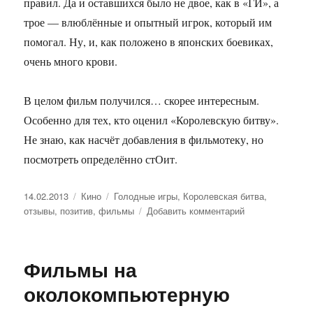
правил. Да и оставшихся было не двое, как в «ГИ», а
трое — влюблённые и опытный игрок, который им
помогал. Ну, и, как положено в японских боевиках,
очень много крови.
В целом фильм получился… скорее интересным.
Особенно для тех, кто оценил «Королевскую битву».
Не знаю, как насчёт добавления в фильмотеку, но
посмотреть определённо стОит.
Опубликовано
14.02.2013
Рубрики
Кино
Метки
Голодные игры
,
Королевская битва
,
отзывы
,
позитив
,
фильмы
Добавить комментарий
к
записи
Голодные
игры
Фильмы на
околокомпьютерную