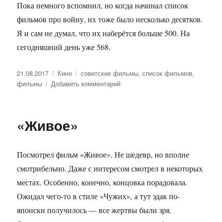
Пока немного вспомнил, но когда начинал список
фильмов про войну, их тоже было несколько десятков.
Я и сам не думал, что их наберётся больше 500. На
сегодняшний день уже 568.
Опубликовано
21.08.2017
Рубрики
Кино
Метки
советские фильмы
,
список фильмов
,
фильмы
Добавить комментарий
к
записи
Дополнение
списка
«Живое»
фильмов
Посмотрел фильм «Живое». Не шедевр, но вполне
смотрибельно. Даже с интересом смотрел в некоторых
местах. Особенно, конечно, концовка порадовала.
Ожидал чего-то в стиле «Чужих», а тут эдак по-
японски получилось — все жертвы были зря.