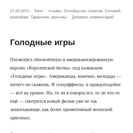
Опубликовано
21.02.2013
Рубрики
Кино
Метки
отзывы
,
Охлобыстин
,
позитив
,
Соловей-
разбойник
,
Тарантино
,
фильмы
Добавить комментарий
к
записи
Российски
«Тарантин
Голодные игры
Посмотрел обновлённую и американизированную
версию «Королевской битвы» под названием
«Голодные игры». Американцы, конечно, молодцы —
ничего не скажешь. И спецэффекты, и правдоподобие
— всё на уровне. Но, то ли я повзрослел, то ли что-то
ещё — смотрится новый фильм уже не так
захватывающе, как более примитивный японский
оригинал.