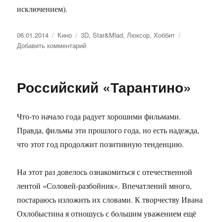
исключением).
Опубликовано
06.01.2014
Рубрики
Кино
Метки
3D
,
Star&Mlad
,
Люксор
,
Хоббит
Добавить комментарий
к
записи
Не
нарушая
Российский «Тарантино»
традиции
Что-то начало года радует хорошими фильмами.
Правда, фильмы эти прошлого года, но есть надежда,
что этот год продолжит позитивную тенденцию.
На этот раз довелось ознакомиться с отечественной
лентой «Соловей-разбойник». Впечатлений много,
постараюсь изложить их словами. К творчеству Ивана
Охлобыстина я отношусь с большим уважением ещё