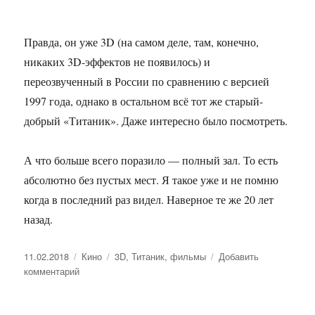
Правда, он уже 3D (на самом деле, там, конечно,
никаких 3D-эффектов не появилось) и
переозвученный в России по сравнению с версией
1997 года, однако в остальном всё тот же старый-
добрый «Титаник». Даже интересно было посмотреть.
А что больше всего поразило — полный зал. То есть
абсолютно без пустых мест. Я такое уже и не помню
когда в последний раз видел. Наверное те же 20 лет
назад.
Опубликовано
11.02.2018
Рубрики
Кино
Метки
3D
,
Титаник
,
фильмы
Добавить
комментарий
к
записи
Титаник