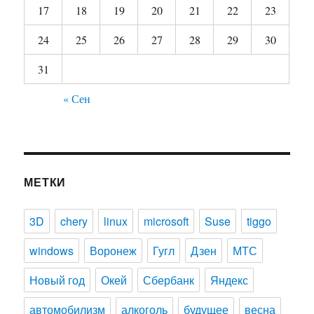
17
18
19
20
21
22
23
24
25
26
27
28
29
30
31
« Сен
МЕТКИ
3D
chery
linux
microsoft
Suse
tiggo
windows
Воронеж
Гугл
Дзен
МТС
Новый год
Окей
Сбербанк
Яндекс
автомобилизм
алкоголь
будущее
весна