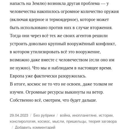
напасть на Землю) возникла другая проблема — у
человечества накопилось огромное количество оружия
(включая ядерное и термоядерное), которое может
быть использовано против них в случае вторжения.
Тогда они через всё тех же своих агентов решили
устроить довольно крупный вооружённый конфликт,
в котором утилизировать всё это вооружение,
возможно даже вместе с человечеством (если оно им
не нужно). Что мы и наблюдаем в настоящее время.
Европа уже фактически разоружилась.
В итоге, космос не то что не освоен, даже толком не
изучен. Огромные ресурсы выкинуты на ветер.
Собственно всё, смотрим, что будет дальше.
Опубликовано
29.04.2023
Рубрики
Без рубрики
Метки
война
,
инопланетяне
,
истории
,
конспирология
,
космос
,
мысли
,
пришельцы
,
теория заговора
Добавить комментарий
к