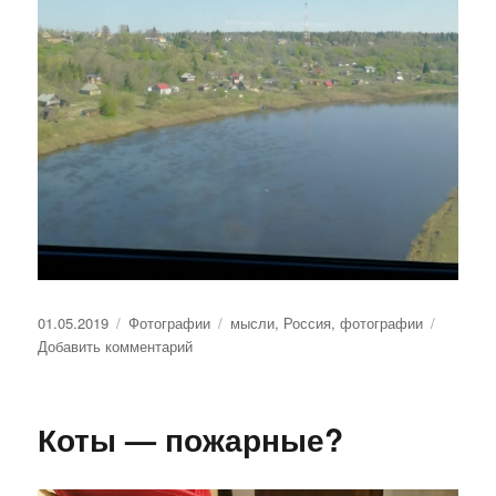
Опубликовано
01.05.2019
Рубрики
Фотографии
Метки
мысли
,
Россия
,
фотографии
Добавить комментарий
к
записи
Примета
времени
Коты — пожарные?