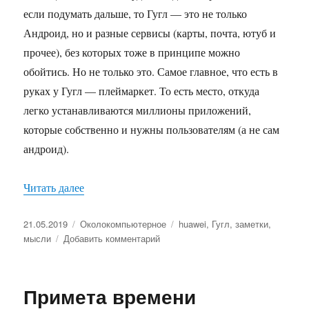
если подумать дальше, то Гугл — это не только
Андроид, но и разные сервисы (карты, почта, ютуб и
прочее), без которых тоже в принципе можно
обойтись. Но не только это. Самое главное, что есть в
руках у Гугл — плеймаркет. То есть место, откуда
легко устанавливаются миллионы приложений,
которые собственно и нужны пользователям (а не сам
андроид).
Читать далее
«Что будет с Huawei?»
Опубликовано
21.05.2019
Рубрики
Околокомпьютерное
Метки
huawei
,
Гугл
,
заметки
,
мысли
Добавить комментарий
к
записи
Что
будет
Примета времени
с