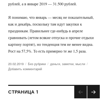
рублей, а в январе 2019 — 31.500 рублей.
Я понимаю, что январь — месяц не показательный,
как и декабрь, поскольку там идут закупки к
праздникам. Правильнее где-нибудь в апреле
сравнивать (летом всякие отпуска и прочие отдыхи
картину портят), но тенденция тем не менее видна.
Рост на 57,5%. То есть примерно те же 1,5 раза.
Опубликовано
20.02.2019
Рубрики
Без рубрики
Метки
деньги
,
заметки
,
мысли
Добавить комментарий
к
записи
И
ещё
Навигация
немного
СТРАНИЦА
1
про
рост
СЛЕД
по
цен
УЮЩ