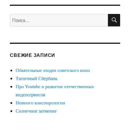
АЯ
записям
СТРА
НИЦ
ПО
Искать:
А
СВЕЖИЕ ЗАПИСИ
Обаятельные злодеи советского кино
Типичный Сбербанк
Про Youtube и развитие отечественных
видеосервисов
Немного конспирологии
Солнечное затмение