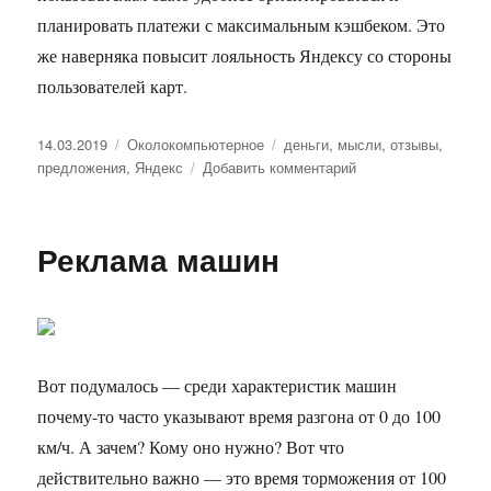
планировать платежи с максимальным кэшбеком. Это
же наверняка повысит лояльность Яндексу со стороны
пользователей карт.
Опубликовано
14.03.2019
Рубрики
Околокомпьютерное
Метки
деньги
,
мысли
,
отзывы
,
предложения
,
Яндекс
Добавить комментарий
к
записи
Предложение
для
Реклама машин
Яндекс.Денег
Вот подумалось — среди характеристик машин
почему-то часто указывают время разгона от 0 до 100
км/ч. А зачем? Кому оно нужно? Вот что
действительно важно — это время торможения от 100