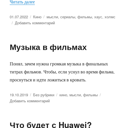
Читать далее
«Хаус — это Холмс в воплощении врача?»
Опубликовано
01.07.2022
Рубрики
Кино
Метки
мысли
,
сериалы
,
фильмы
,
хаус
,
холмс
Добавить комментарий
к
записи
Хаус
—
Музыка в фильмах
это
Холмс
в
Понял, зачем нужна громкая музыка в финальных
воплощении
врача?
титрах фильмов. Чтобы, если уснул во время фильма,
проснуться и идти ложиться в кровать.
Опубликовано
19.10.2019
Рубрики
Без рубрики
Метки
кино
,
мысли
,
фильмы
Добавить комментарий
к
записи
Музыка
в
Что будет с Huawei?
фильмах