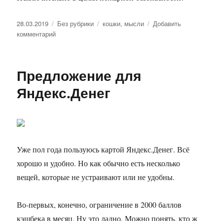
Опубликовано
28.03.2019
Рубрики
Без рубрики
Метки
кошки
,
мысли
Добавить
комментарий
к
записи
Коты
—
Предложение для
пожарные?
Яндекс.Денег
Уже пол года пользуюсь картой Яндекс.Денег. Всё
хорошо и удобно. Но как обычно есть несколько
вещей, которые не устраивают или не удобны.
Во-первых, конечно, ограничение в 2000 баллов
кэшбека в месяц. Ну это ладно. Можно понять, кто ж