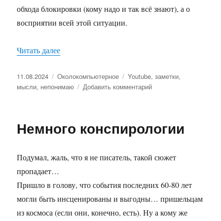
обхода блокировки (кому надо и так всё знают), а о
восприятии всей этой ситуации.
Читать далее
«Про Youtube и развитие отечественных видео
Опубликовано
11.08.2024
Рубрики
Околокомпьютерное
Метки
Youtube
,
заметки
,
мысли
,
непонимаю
Добавить комментарий
к
записи
Про
Youtube
Немного конспирологии
и
развитие
отечественных
Подумал, жаль, что я не писатель, такой сюжет
видеосервисов
пропадает…
Пришло в голову, что события последних 60-80 лет
могли быть инсценированы и выгодны… пришельцам
из космоса (если они, конечно, есть). Ну а кому же