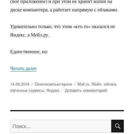
своё приложение) и при этом не хранит копии на
диске компьютера, а работает напрямую с облаками.
Удивительно только, что этим «кто-то» оказался не
Яндекс, а Мейл.ру.
Единственное, но:
Читать далее
«Облако для компьютера»
Опубликовано
14.06.2019
Рубрики
Околокомпьютерное
Метки
Mail.ru
,
Мейл
,
облака
,
облачные сервисы
,
Яндекс
Добавить комментарий
к
записи
Облако
для
компьютера
ПО
Искать: