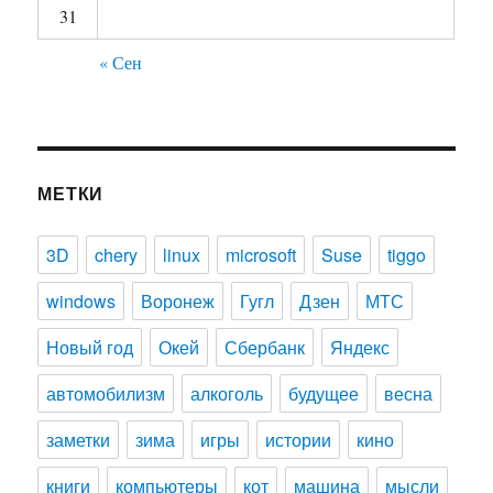
31
« Сен
МЕТКИ
3D
chery
linux
microsoft
Suse
tiggo
windows
Воронеж
Гугл
Дзен
МТС
Новый год
Окей
Сбербанк
Яндекс
автомобилизм
алкоголь
будущее
весна
заметки
зима
игры
истории
кино
книги
компьютеры
кот
машина
мысли