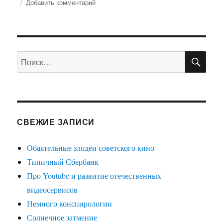
Добавить комментарий
к
записи
Оформление
ДТП
по-
ПО
новому
Искать:
СВЕЖИЕ ЗАПИСИ
Обаятельные злодеи советского кино
Типичный Сбербанк
Про Youtube и развитие отечественных
видеосервисов
Немного конспирологии
Солнечное затмение