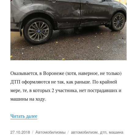
Оказывается, в Воронеже (хотя, наверное, не только)
ДТП оформляются не так, как раньше. По крайней
мере, те, в которых 2 участника, нет пострадавших и
машины на ходу.
Читать далее
«Оформление ДТП по-новому»
Опубликовано
27.10.2018
Рубрики
Автомобилизмы
Метки
автомобилизм
,
дтп
,
машина