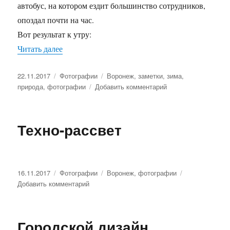
автобус, на котором ездит большинство сотрудников,
опоздал почти на час.
Вот результат к утру:
Читать далее
«Катаклизм»
Опубликовано
22.11.2017
Рубрики
Фотографии
Метки
Воронеж
,
заметки
,
зима
,
природа
,
фотографии
Добавить комментарий
к
записи
Катаклизм
Техно-рассвет
Опубликовано
16.11.2017
Рубрики
Фотографии
Метки
Воронеж
,
фотографии
Добавить комментарий
к
записи
Техно-
рассвет
Городской дизайн