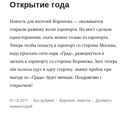
Открытие года
—
новый
год!
Новость для жителей Воронежа — оказывается
открыли развязку возле аэропорта. Но мост сделали
односторонним, ехать можно только из аэропорта.
Теперь чтобы попасть в аэропорт со стороны Москвы,
надо проехать сити-парк «Град», развернуться и
заехать к аэропорту со стороны Воронежа. Зато теперь
обе полосы едут в одну сторону, значит пробок при
выезде из «Града» будет меньше. Поздравляю с
открытием!
Опубликовано
01.12.2017
Рубрики
Без рубрики
Метки
Воронеж
,
заметки
Добавить
комментарий
к
записи
Открытие
года