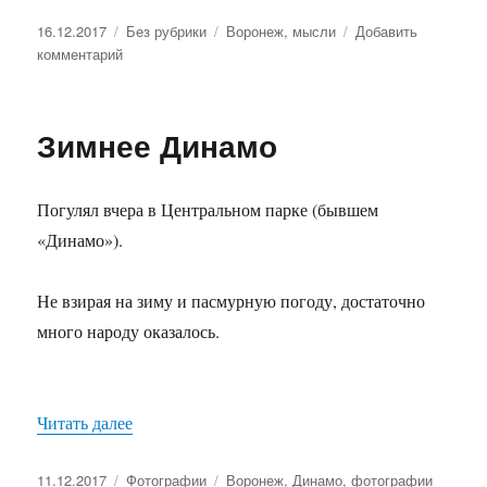
Опубликовано
16.12.2017
Рубрики
Без рубрики
Метки
Воронеж
,
мысли
Добавить
комментарий
к
записи
Городские
бегуны
Зимнее Динамо
Погулял вчера в Центральном парке (бывшем
«Динамо»).
Не взирая на зиму и пасмурную погоду, достаточно
много народу оказалось.
Читать далее
«Зимнее Динамо»
Опубликовано
11.12.2017
Рубрики
Фотографии
Метки
Воронеж
,
Динамо
,
фотографии