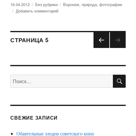
Опубликовано
16.04.2012
Рубрики
Без рубрики
Метки
Воронеж
,
природа
,
фотографии
Добавить комментарий
к
записи
Весна
пришла
Навигация
СТРАНИЦА
5
ПРЕ
по
ДЫД
УЩА
записям
Я
СТРА
ПО
Искать:
НИЦ
А
СВЕЖИЕ ЗАПИСИ
Обаятельные злодеи советского кино