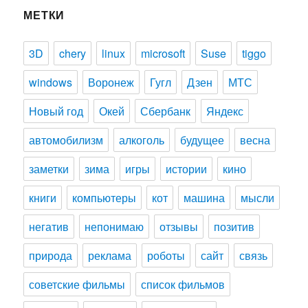
МЕТКИ
3D
chery
linux
microsoft
Suse
tiggo
windows
Воронеж
Гугл
Дзен
МТС
Новый год
Окей
Сбербанк
Яндекс
автомобилизм
алкоголь
будущее
весна
заметки
зима
игры
истории
кино
книги
компьютеры
кот
машина
мысли
негатив
непонимаю
отзывы
позитив
природа
реклама
роботы
сайт
связь
советские фильмы
список фильмов