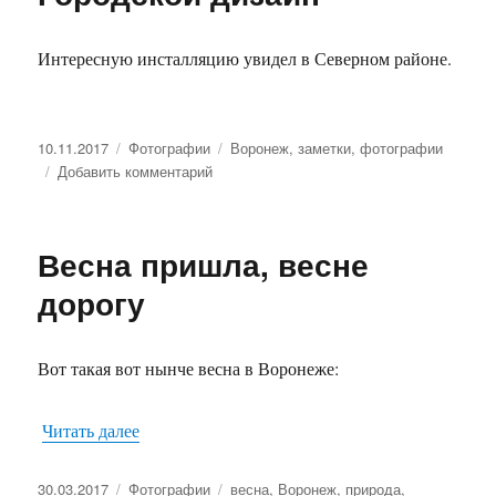
Интересную инсталляцию увидел в Северном районе.
Опубликовано
10.11.2017
Рубрики
Фотографии
Метки
Воронеж
,
заметки
,
фотографии
Добавить комментарий
к
записи
Городской
дизайн
Весна пришла, весне
дорогу
Вот такая вот нынче весна в Воронеже:
Читать далее
«Весна пришла, весне дорогу»
Опубликовано
30.03.2017
Рубрики
Фотографии
Метки
весна
,
Воронеж
,
природа
,