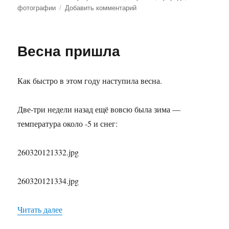
фотографии
Добавить комментарий
к
записи
Весна
пришла,
Весна пришла
весне
дорогу
Как быстро в этом году наступила весна.
Две-три недели назад ещё вовсю была зима —
температура около -5 и снег:
260320121332.jpg
260320121334.jpg
Читать далее
«Весна пришла»