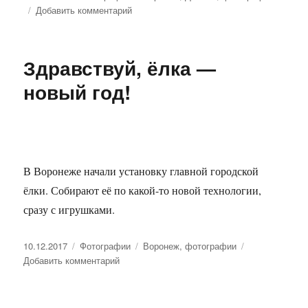
Добавить комментарий
к
записи
Зимнее
Динамо
Здравствуй, ёлка —
новый год!
В Воронеже начали установку главной городской
ёлки. Собирают её по какой-то новой технологии,
сразу с игрушками.
Опубликовано
10.12.2017
Рубрики
Фотографии
Метки
Воронеж
,
фотографии
Добавить комментарий
к
записи
Здравствуй,
ёлка